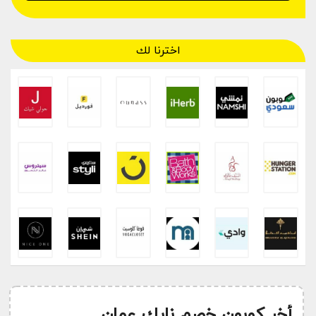
اخترنا لك
أخر كوبون خصم نايك عمان