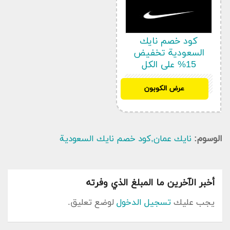
كود خصم نايك
السعودية تخفيض
15% على الكل
“هذه العروض و الكوبونات تعمل الشركة على وضعها في
SAH5
عرض الكوبون
التطبيق نفسه أو في صفحاتها على مواقع التواصل
الاجتماعي .و تعمل بجمع هذه الكوبونات أول بأول لعرض
أحدث هذه الكوبونات و الخصومات هنا على منصتنا
كوبون سعودي لتتمكن من الإستفادة منها على طلبك
الوسوم:
نايك عمان,كود خصم نايك السعودية
بأقل التكاليف .
يوفر رمز ترويجي نايك السعودية أحدث تشكيلة مميزة
من الملابس الخاصة بالأطفال و الأولاد واصدارات الموسم
أخبر الآخرين ما المبلغ الذي وفرته
المقبل, إضافة إلى أقسام إضافية لاقت إعجاب الكثير
من محبيى الطلب مثل قسم الصفقات والمزيد بأسعار
يجب عليك
تسجيل الدخول
لوضع تعليق.
تنافسية بشكل حصري عند استخدام رمز توفير نايك
السعودية من رمز ترويجي صح وأحدث كوبونات توفير