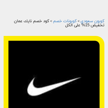
كوبون سعودي
كوبونات خصم
كود خصم نايك عمان
>
>
تخفيض 15% على الكل