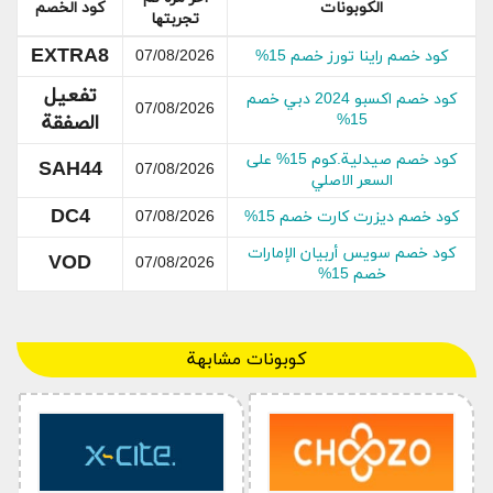
الكوبونات
كود الخصم
تجربتها
عروض الميس: خصم ثابت %15 على جميع شيء + هدية
مجانية | كود خصم الميس مجرب
EXTRA8
كود خصم راينا تورز خصم 15%
07/08/2026
كود خصم الميس صحيح: سلع العناية بالبشرة ابتداءً من 139
تفعيل
درهم أو ما يعادله بالريال السعودي + خصم إضافي %15
كود خصم اكسبو 2024 دبي خصم
07/08/2026
15%
الصفقة
كود خصم صيدلية.كوم 15% على
SAH44
07/08/2026
معلومات عن ايليمس
السعر الاصلي
DC4
كود خصم ديزرت كارت خصم 15%
07/08/2026
كود خصم سويس أربيان الإمارات
VOD
07/08/2026
خصم 15%
معلومات عن ايليمس
كوبونات مشابهة
إلميس هي ماركة مشهورة بريطانية فاخرة والتي تنضم
إلى المكونات الطبيعية الرائعة والابتكار المتطور
لتقديم سلع العناية بالبشرة والجسم التي أثبتت
فعاليتها تجريبياً. التعريفات المتفوقة للعلامة التجارية
جديرة بالملاحظة في صناعة العناية بالبشرة