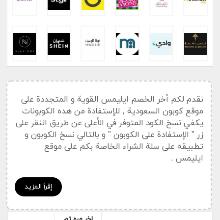
نقدم لكم أخر الخصم ايليمس القوية و المتجددة على
موقع كوبون السعودية , للإستفادة من هده الكوبونات
يكفي نسخ الكود المتوفر في الأعلى عن طريق النقر على
زر ” الإستفادة على الكوبون ” و بالتالي نسخ الكوبون و
تطبيقه على سلة الشراء الخاصة بكم على موقع
ايليمس .
أخر القسائم و أكواد خصم ايليمس
إقرأ المزيد
الصحيحة
كود خصم ايليمس: خصم إضافي %15 على أطقم الهدايا
اخر مره تم