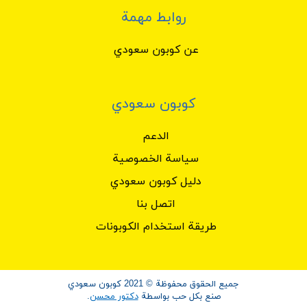
روابط مهمة
أهم الإستفسارات معلومات عن كود
خصم ايليمس
عن كوبون سعودي
هل يخول استعمال خصم متعددة في ايليمس في
نفس الوقت؟
كوبون سعودي
لا يخول استخدام كثيرة رموز خصم ايليمس في عملية الشراء. لا
يسمح موقع ايليمس موقع قسائم خصم متعددة في نفس الوقت.
الدعم
كيف يخول تقديم إضافي في ايليمس ؟
سياسة الخصوصية
ما عليك سوى استعمال قسائم خصم ايليمس الحديثة من كوبون
دليل كوبون سعودي
سعودي. حاليًا، يخول لك تقديم %15 إضافية على جميع الطلبات.
هل يمكنني الإستفادة على توصيل مجاني من
اتصل بنا
ايليمس ؟
طريقة استخدام الكوبونات
نعم، يمكنك الإستفادة على توصيل مجاني في ايليمس من خلال
تجاوز قيمة سلة
الشراء بمبلغ محدد من طرف موقع ايليمس أو من خلال استعمال
قسائم توصيل المجاني.
جميع الحقوق محفوظة © 2021 كوبون سعودي
[content-egg module=Feed__1]
صنع بكل حب بواسطة
دكتور محسن
.