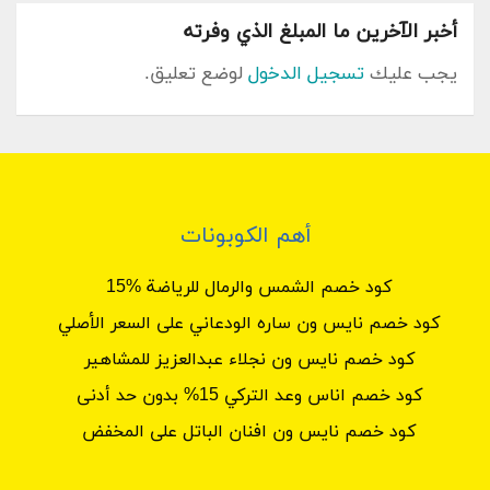
القادمة.
أخبر الآخرين ما المبلغ الذي وفرته
[content-egg module=AdmitadCoupons]
يجب عليك
تسجيل الدخول
لوضع تعليق.
كيفية استعمال كود خصم ايليمس
على سلة الشراء ؟
تفضل بزيارة موقع كوبون سعودي وابحث عن اكواد الخصم
موقع ايليمس .
اختر الكوبون الملائم واضغط على ” الإستفادة على الكوبون “.
أهم الكوبونات
سيتم نسخ الكود و يتم توجيهك إلى موقع ايليمس تلقائيا.
اختر المنتجات الرائعة المفضلة لديك وأضفها إلى حقيبة الشراء
كود خصم الشمس والرمال للرياضة %15
الخاصة بك.
كود خصم نايس ون ساره الودعاني على السعر الأصلي
الصق الكود المنسوخ في خانة رمز الكوبون عند الأداء واضغط على
“موقع” واربح بالخصم.
كود خصم نايس ون نجلاء عبدالعزيز للمشاهير
كود خصم اناس وعد التركي 15% بدون حد أدنى
كود خصم نايس ون افنان الباتل على المخفض