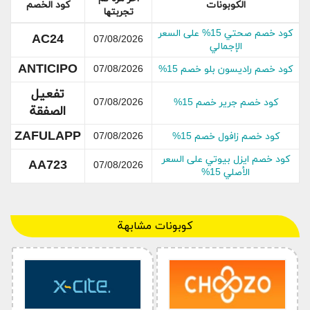
الكوبونات
كود الخصم
جونيور كوتور
تجربتها
خصم يصل إلى %50 على تشكيلة ما وصل حديثا
كود خصم صحتي 15% على السعر
AC24
07/08/2026
الإجمالي
تخفيضات جونيور كوتور: استمتع بتخفيض %30 على ملابس
الأطفال
ANTICIPO
كود خصم راديسون بلو خصم 15%
07/08/2026
كود خصم جونيور كوتور: استفد من خصم حتى %80 على جميع
شي
تفعيل
كود خصم جرير خصم 15%
07/08/2026
الصفقة
معلومات عن جونيور كوتور
ZAFULAPP
كود خصم زافول خصم 15%
07/08/2026
كود خصم ايزل بيوتي على السعر
AA723
07/08/2026
الأصلي 15%
خصم جونيور كوتور
كوبونات مشابهة
تفاصيل خصم جونيور
تاريخ إنتهاء
عرض جونيور كوتور
كوتور
للخصم
خصم إضافي %10 على
31 ديسمبر
تشكيلة الملابس
جميع شيء
2023