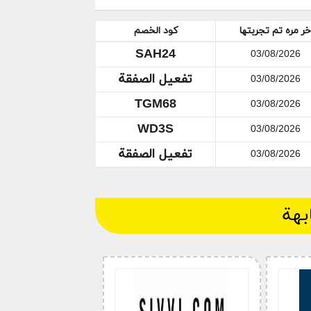
خر مره تم تجربتها
كود الخصم
SAH24
03/08/2026
تفعيل الصفقة
03/08/2026
TGM68
03/08/2026
WD3S
03/08/2026
تفعيل الصفقة
03/08/2026
كود خصم رينا صحيح
ا RINA
2023
RN049
بهة
س النساء والإكسسوارات |
RN049
خصم حتى %75 + خصم إضافي %12 على الملابس
RN049
على تشكيلة ملابس البنات |
RN049