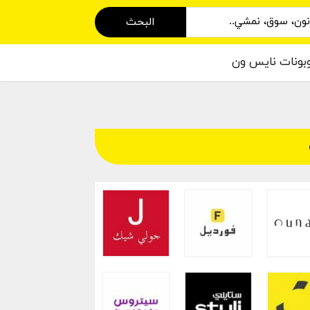
البحث
بونات نايس ون