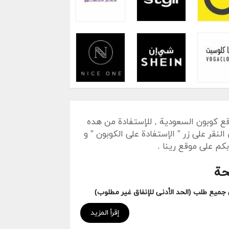
ع كوبون السعودية , للإستفادة من هده
نقر على زر ” الإستفادة على الكوبون ” و
كم على موقع رينا .
حة
إقرأ المزيد