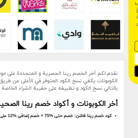
ى
د
نقدم لكم أخر الخصم رينا الحصرية و المتجددة على موق
الكوبونات يكفي نسخ الكود المتوفر في الأعلى عن طريق ال
بالتالي نسخ الكود و تطبيقه على حقيبة الشراء الخاصة ب
أخر الكوبونات و أكواد خصم رينا الصحي
كود خصم رينا فاشن: خصم حتى %75 + خصم إضافي %12 على جميع طلب (الحد الأدنى للإنفاق غير مطلوب)
كود خصم رينا فاشن: وفر حتى %50 + خصم إضافي %12 على ملابس النساء
كوبون رينا فاشون: اشتري 1 واحصل على 1 + خصم إضافي %12 على سلع التجميل