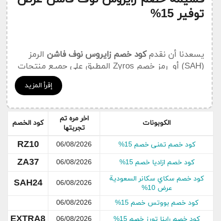
توفير 15%
يسعدنا أن نقدم
كود خصم زايروس نوف فاشن
الرمز
(SAH) أو رمز خصم Zyros المطبق على جميع منتجات
المتجر ، والمتوفر بأسعار تنافسية للغاية وخصومات
إقرأ المزيد
تصل إلى 60٪. أولئك الذين يسعون إلى التميز
والتطوير ، بغض النظر عن الجنس ، من المحتمل أن
يكونوا على دراية بمتجر Zyros. اختيارهم للحقائب ،
اخر مره تم
الكوبونات
كود الخصم
والساعات ، والنظارات لكل من الرجال والنساء ينضح
تجربتها
بالبريق والأناقة .
RZ10
كود خصم تمنى خصم 15%
06/08/2026
يقدم موقع زايروس Zyros الإلكتروني مجموعة رائعة
ZA37
كود خصم ازاديا خصم 15%
06/08/2026
من
الساعات
والمجوهرات
و
الحقائب
و
المحافظ
و
كود خصم سكاي سكانر السعودية
العطور
و
سلاسل المفاتيح
و أكثر من ذلك بكثير لتلبية
SAH24
06/08/2026
عرض 10%
احتياجات
الأزياء الرجالية و النسائية
. يقدم زايروس
كود خصم بووتس خصم 15%
06/08/2026
منتجات بأسعار معقولة ، ومع تطبيق
كود خصم
Zyros نوف فاشن
الحصري عند الدفع ، يمكنك
EXTRA8
كود خصم راينا تورز خصم 15%
06/08/2026