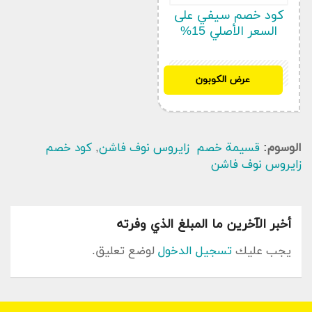
العالمية والعلامات التجارية المختارة ، بدءًا من
كود خصم سيفي على
الساعات والحقائب إلى الملحقات ، ومجموعات الهدايا ،
السعر الأصلي 15%
وعطور زايروس ، وورد Zyros. لا تفوت فرصة الاستفادة
من كوبون خصم Zyros للحصول على أفضل الخصومات.
KSD
عرض الكوبون
مميزات كوبون خصم زايروس نوف فاشن الحصري
الوسوم:
قسيمة خصم زايروس نوف فاشن
,
كود خصم
زايروس نوف فاشن
يقدم كوبون خصم زايروس نوف فاشن مجموعة مختارة
من الخصومات على العديد من المنتجات المصقولة
التي تلبي احتياجات كلا الجنسين. من بين عروض
أخبر الآخرين ما المبلغ الذي وفرته
البارزة:
يجب عليك
تسجيل الدخول
لوضع تعليق.
عروض على الأساور النسائية الرائعة ، التي تحمل تصميمًا أنثويًا
ولطيفًا تعرض خطين متشابكين من الزركونيا المتلألئة ، متوفرة
في اختيار لونين رائعين: الذهبي والفضي. استفد من كوبون
خصم زايروس نوف فاشن واحصل عليه بسعر مخفض.
أطقم حصرية من الأساور النسائية ، تتكون من ثلاث قطع أنيقة