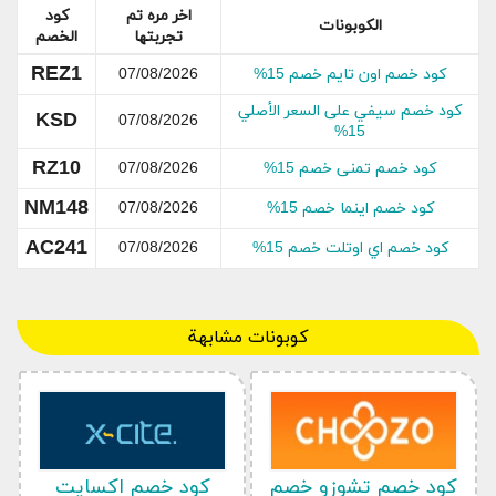
مي القوية
اخر مره تم
كود
الكوبونات
تجربتها
الخصم
REZ1
كود خصم اون تايم خصم 15%
07/08/2026
كود خصم سيفي على السعر الأصلي
KSD
07/08/2026
15%
كود خصم سينت فور مي جديد: خصم حتى %68 + %10
RZ10
كود خصم تمنى خصم 15%
07/08/2026
إضافي على جميع المنتجات
كود خصم سينت فور مي: خصم لغاية %65 + %10 إضافي
NM148
كود خصم اينما خصم 15%
07/08/2026
تشكيلة العود
AC241
كود خصم اي اوتلت خصم 15%
07/08/2026
بيرفيوم مسك الرمان للنساء بتخفيض حتى %55 + %10
إضافي | كود خصم سينت فور مي
كوبونات مشابهة
معلومات عن سينت فور مي
كود خصم تشوزو خصم
كود خصم اكسايت