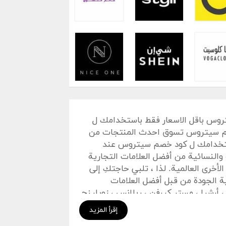
وس باقل الاسعار فقط باستخدامك ل
صم سيتروس تسوق احدث المنتجات من
ستخدامك ل كود خصم سيتروس عند
٪ على العطور الرجالية والنسائية من أفضل العلامات التجارية
لأخرى العالمية. لذا ، تلبي حاجتكِ إلى
 الجودة من قبل أفضل العلامات
 ، أرشيا ، مستر كيرفن ، ريلانس ، زويلينج
لحصول على الأجهزة المفضلة لديك على
إقرأ المزيد
يتروس تي في لكل المشترين خصومات