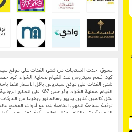
تسوق احدث المنتجات من شتى الفئات على موقع سيتر
كود خصم سيتروس عند القيام بعملية الشراء. كود خ
شتى الفئات على موقع سيتروس باقل الاسعار فقط با
القيام بعملية الشراء. وفر حتى 67
مثل كالفين كلاين وديور وسالفاتور ويغرها من الماركات ا
ترقية مساحة الطهي الخاصة بك مع أدوات المطبخ عالية
التجارية مثل بالزانو ، منال العالم ، كوفينغز ، هابي كول
وهلم جرا من سيتروس تي في بتخفيضات كبيرة. لذلك، ا
الباب الخاص بك ضمن نطاق الميزانية. يقدم موقع س