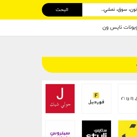
البحث
بونات نايس ون