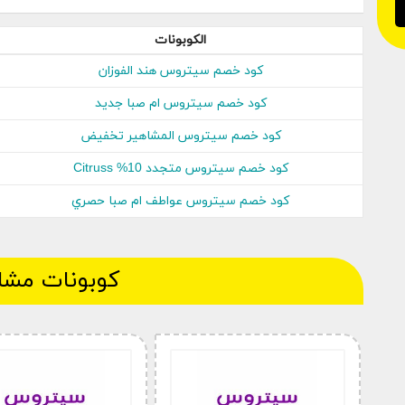
وتخفيضات مذهلة, على مجموعة متنوعة من المنتجات ال
تستطيع تطبيق كوبون خصم موقع سيتروس على جميع ال
الكوبونات
العملاء داخل المملكة العربية السعودية والكويت, الاما
كود خصم سيتروس هند الفوزان
أحب هذا المقال القصير وكنت ترغب في الحصول على م
كود خصم سيتروس ام صبا جديد
سيتروس أسيل عمران
ضمان زيارة موقعنا على شبكة الإ
كود خصم سيتروس المشاهير تخفيض
كود خصم سيتروس متجدد 10% Citruss
كود خصم سيتروس عواطف ام صبا حصري
كوبونات مشا