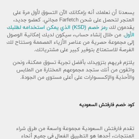
يسعدنا أن نعلمك أنه بإمكانك الآن التسوق لأول مرة على
المتجر لتحصل على شحن Farfetch مجاني. كعضو جديد،
يقدمون لك
رمز خصم (KSD) الذي يمكن استخدامه لطلبك
الأول
. من خلال إنشاء حساب، سيكون لديك إمكانية الوصول
إلى مجموعة حصرية من عناصر الأزياء المصممة وستتاح لك
الفرصة للاستمتاع بتوفير كبير على مشترياتك.
يلتزم فريهم بتزويدك بأفضل تجربة تسوق ممكنة، ونحن
واثقون من أنك ستجد مجموعهم المختارة من الملابس
والأحذية والإكسسوارات على أعلى مستوى من الجودة.
كود خصم فارفتش السعوديه
تقدم فارفتش السعودية مجموعة واسعة من طرق شراء
المنتجات، أحدها هو التطبيق الفعال في جميع أنحاء