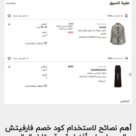
أهم نصائح لاستخدام كود خصم فارفيتش