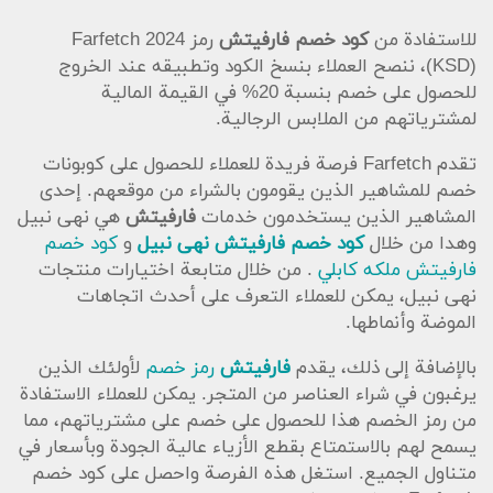
للاستفادة من
كود خصم فارفيتش
رمز Farfetch 2024
(KSD)، ننصح العملاء بنسخ الكود وتطبيقه عند الخروج
للحصول على خصم بنسبة 20% في القيمة المالية
لمشترياتهم من الملابس الرجالية.
تقدم Farfetch فرصة فريدة للعملاء للحصول على كوبونات
خصم للمشاهير الذين يقومون بالشراء من موقعهم. إحدى
المشاهير الذين يستخدمون خدمات
فارفيتش
هي نهى نبيل
وهدا من خلال
كود خصم فارفيتش نهى نبيل
و
كود خصم
فارفيتش ملكه كابلي
. من خلال متابعة اختيارات منتجات
نهى نبيل، يمكن للعملاء التعرف على أحدث اتجاهات
الموضة وأنماطها.
بالإضافة إلى ذلك، يقدم
فارفيتش
رمز خصم
لأولئك الذين
يرغبون في شراء العناصر من المتجر. يمكن للعملاء الاستفادة
من رمز الخصم هذا للحصول على خصم على مشترياتهم، مما
يسمح لهم بالاستمتاع بقطع الأزياء عالية الجودة وبأسعار في
متناول الجميع. استغل هذه الفرصة واحصل على كود خصم