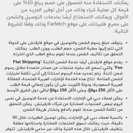
يمكنك الاستفادة منه للحصول على خصم يبلغ 10% على
قيمة كل عملية شراء وذلك من أجل توفير المزيد من
الأموال. ويمكنك الاستمتاع أيضًا بخدمات التوصيل والشحن
على جميع طلبياتك على موقع Farfetch وذلك وفقًا للشروط
التالية:
يتوقف مبلغ رسوم الشحن والتوصيل في موقع فارفتش على الدولة
التي تتم إليها عملية الشحن، حجم الطلب، ووزن الطلب. يمكنك
التحقق من تكاليف الشحن عندما تقوم بدفع الطلب الذي اخترته.
يقدم موقع فارفتش أيضًا خدمة الشحن الثابتة “
Flat Shipping
Fee
” والتي تسمح لك بشراء منتجات من مصادر متعددة مقابل رسوم
شحن ثابتة. يتم تحديد هذه الرسوم استنادًا إلى أدنى تكلفة لخيارات
الشحن المتاحة. تتاح هذه الخدمة للإمارات العربية المتحدة، المملكة
العربية السعودية، ودولة الكويت على أن يكون إجمالي قيمة الطلب
على الأقل
250 دولارًا
، وعلى الأقل
150 دولارًا
لباقي دول الشرق الأوسط.
يمكن لعملاء دبي في الإمارات الاستفادة من خدمة التوصيل في نفس
اليوم لبعض المنتجات المختارة من شركاء فارفيتش. يمكن التحقق
من تكلفة الشحن عندما تقوم بالدفع وتختار طريقة الشحن.
بالنسبة لعملاء دبي في الإمارات، يمكن توصيل الطلبيات خلال 90
دقيقة، حيث يمكنك تسوق المنتجات المختارة واستلامها مغلفة
بتغليف فارفيتش خلال هذه الفترة وذلك عبر ساعي فارفيتش. تتوفر