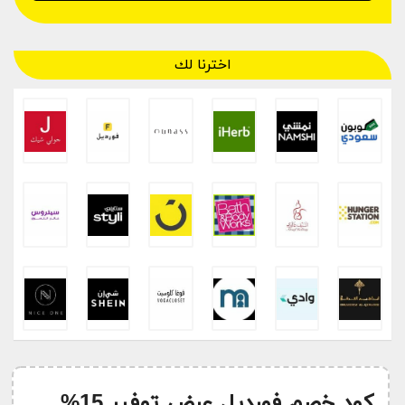
اخترنا لك
كود خصم فورديل عرض توفير 15%