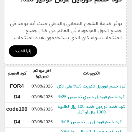
يوفر خدمة الشحن المجاني والدولي حيث أنه يوجد في
جميع الدول الموجودة في العالم من خلال جميع
المنتجات سواء كان الذي يستخدمون هذه المنتجات
جداد أو غير جداد بالإضافة إلى الخصومات الكبيرة التي
إقرأ المزيد
يقدمها الموقع.
كوبون خصم فورديل من الأكواد المشهورة التي يقدمها
موقع فورديل لمستخدميه، فنحن نعلم أن المتسوقين
اخر مره تم
الكوبونات
كود الخصم
تجربتها
غالبًا ما يبحثون عن كوبونات الخصم أول الأمر لكي
يسهل عليهم عملية الشراء بكمية كثيرة ومبالغ
FOR4
كود خصم فورديل الكويت 15% على الكل
07/08/2026
معقولة، لذلك قام موقع فورديل بتوفير كوبون خصم
D4
كود خصم فورديل حصري تخفيض 25%
07/08/2026
فورديل لمستخدميه ليسهل عليهم ويمتعهم برحلة
تسوق فريدة وغير مكلفة أبدًا، والأسعار لدي موقع
كود خصم فورديل خصم 100 ريال لطلبية
code100
07/08/2026
1000 ريال أو أكثر
فورديل لا يوجد لها منافس، يوفرها على العديد من
المنتجات عنده التي يحتاجها المتسوق بأسعار فريدةز.
D4
كود خصم فورديل روز تخفيض 15%
07/08/2026
من أهم المميزات التي يقدمها لنا أنه يوجد عليه جميع
كود خصم فورديل 50 ريال . رمز SAH