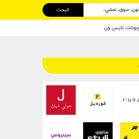
البحث
بونات نايس ون