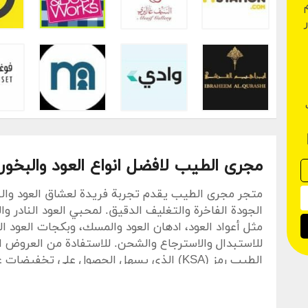
مجرى الطيب لافضل انواع العود والبخور 
متجر مجرى الطيب يقدم تجربة فريدة لعشاق العود والبخ
الجودة الفاخرة والتغليف الدقيق. لمحبي العود النادر و
مثل أعواد العود، ادهان العود والمسك، وبكجات العود 
للاستبدال والاسترجاع والشحن. للاستفادة من العرو
الطيب رمز (KSA) الذي يسهل الحصول على تخفيضات على مجموعات العود الفاخرة.
مزايا الطلب من مجرى الطيب وشروط الشحن