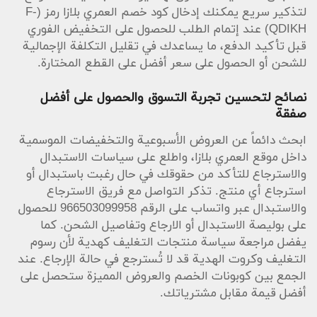
لتذكير سريع يمكنك إدخال كود خصم العمري بلازا رمز (F-
الأصلية. إذا استوفى الطلب شروط الاسترجاع فسيتم إرسال
QDIKH) عند إتمام الطلب للحصول على التخفيض الفوري
بوليصة ارجاع عبر الواتساب، وبعد استلام الشحنة وفحصها
يتم إرجاع المبلغ أو استبدال المنتج وفق الشروط
قبل تأكيد الدفع، ما يساعدك في تقليل التكلفة الإجمالية
المفروضة.
للشحن أو الحصول على سعر أفضل على القطع المختارة.
للمقارنة مع متاجر أخرى أو للحصول على أفكار عن عروض
نصائح لتحسين تجربة التسوق والحصول على أفضل
مماثلة يمكن زيارة صفحات متاجر متنوعة مثل
تيمو
حيث
صفقة
تجد خصومات متغيرة ونصائح للاستفادة من كوبونات
متعددة.
ابحث دائماً عن العروض الأسبوعية والتخفيضات الموسمية
داخل موقع العمري بلازا، واطلع على سياسات الاستبدال
خلاصة سريعة قبل الشراء
والاسترجاع للتأكد من حقوقك في حال رغبت باستبدال أو
قبل إتمام عملية الشراء تأكد من تحققك من السلع
استرجاع أي منتج. تذكر التواصل مع فريق الاسترجاع
المسموح استبدالها أو إرجاعها وتوافر كوبونات أخرى قد
تضيف مزايا إضافية. وعند الدفع لا تنس إدخال كود خصم
والاستبدال عبر واتساب على الرقم 966503099958 للحصول
العمري بلازا رمز (F-QDIKH) للحصول على الخصم المعلن.
على بوليصة الاستبدال أو الارجاع وتفاصيل الشحن. كما
استخدام الكوبون بشكل صحيح يساعدك في الحصول على
يفضل مراجعة سياسة منتجات التغليف كهدية لأن رسوم
أسعار أفضل وتجربة تسوق اقتصادية ومريحة من العمري
التغليف وكروت الهدية قد لا تُسترجع في حالة الإرجاع. عند
بلازا.
الجمع بين كوبونات الخصم والعروض المميزة ستحصل على
أفضل قيمة مقابل مشترياتك.