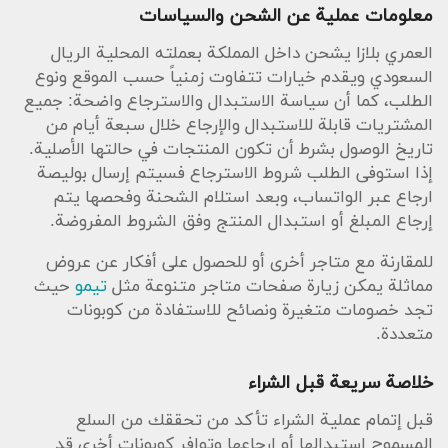
معلومات عملية عن الشحن والسياسات
العمري بلازا يشحن داخل المملكة بعملته المحلية الريال
السعودي ويقدم خيارات تتفاوت زمنياً حسب الموقع ونوع
الطلب، كما أن سياسة الاستبدال والاسترجاع واضحة: جميع
المشتريات قابلة للاستبدال والإرجاع خلال سبعة أيام من
تاريخ الوصول بشرط أن تكون المنتجات في حالتها الأصلية.
إذا استوفى الطلب شروط الاسترجاع فسيتم إرسال بوليصة
ارجاع عبر الواتساب، وبعد استلام الشحنة وفحصها يتم
إرجاع المبلغ أو استبدال المنتج وفق الشروط المفروضة.
للمقارنة مع متاجر أخرى أو للحصول على أفكار عن عروض
مماثلة يمكن زيارة صفحات متاجر متنوعة مثل
تيمو
حيث
تجد خصومات متغيرة ونصائح للاستفادة من كوبونات
متعددة.
خلاصة سريعة قبل الشراء
قبل إتمام عملية الشراء تأكد من تحققك من السلع
المسموح استبدالها أو إرجاعها وتوافر كوبونات أخرى قد