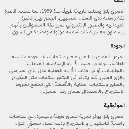
الثقة
العمري بلازا يمتلك تاريخًا طويلًا منذ 1989، مما يمنحه قاعدة
ثقة راسخة لدى العملاء المحليين. الجمع بين الخبرة
الميدانية والحضور الإلكتروني يعزز ثقة المتسوقين بأنهم
يتعاملون مع جهة ذات سمعة موثوقة وممتدة في السوق.
الجودة
يحرص العمري بلازا على عرض منتجات ذات جودة مناسبة
للعائلة، سواء في قسم الأزياء الإسلامية، العبايات
والجلابيات، أو في فئات الأزياء العملية مثل الزي المدرسي
والزي الطبي. كما يتوفر في المتجر منتجات مثل المكياج
والعطور ومنتجات العناية والأقمشة التي تخضع لشروط
الاسترجاع والاستبدال لضمان رضا العميل.
الموثوقية
العمري بلازا يوفر تجربة تسوق سهلة وميسرة، مع سياسات
واضحة للاستبدال والاسترجاع ودعم عملاء منسق. التزام