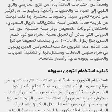
القطع المختارة.
واسعة من احتياجات العائلة بدءاً من الزي المدرسي والزي
الطبي إلى العباءات والجلابيات وأحذية وسليبرات، مع تركيز
نصائح لتحسين تجربة التسوق والحصول على أفضل صفقة
على تجربة تسوق سهلة وخصومات مستمرة. إذا كنت تبحث
ابحث دائماً عن العروض الأسبوعية والتخفيضات
عن طريقة فعالة لتقليل قيمة مشترياتك بالريال السعودي،
الموسمية داخل موقع العمري بلازا، واطلع على سياسات
فاستغلال كوبونات التخفيض يوفر قيمة حقيقية. من أهم
الاستبدال والاسترجاع للتأكد من حقوقك في حال رغبت
العروض التي يمكن أن تسهل عملية الشراء هو كود خصم
باستبدال أو استرجاع أي منتج. تذكر التواصل مع فريق
العمري بلازا رمز (F-QDIKH) الذي يمنحك تخفيضاً مباشراً
الاسترجاع والاستبدال عبر واتساب على الرقم
عند الدفع. هذا الكوبون مناسب للمتسوقين الذين يرغبون
966503099958 للحصول على بوليصة الاستبدال أو الارجاع
وتفاصيل الشحن. كما يفضل مراجعة سياسة منتجات
في شراء ملابس العاملات ومستلزماتها أو تشكيلة العبايات
التغليف كهدية لأن رسوم التغليف وكروت الهدية قد لا
والجلابيات بجودة عالية وأسعار منافسة.
تُسترجع في حالة الإرجاع. عند الجمع بين كوبونات الخصم
والعروض المميزة ستحصل على أفضل قيمة مقابل
كيفية استخدام الكوبون بسهولة
مشترياتك.
لاستخدام الكوبون ببساطة اختر المنتجات التي تحتاجها من
معلومات عملية عن الشحن والسياسات
موقع العمري بلازا ثم انتقل إلى صفحة الدفع وأدخل كود
العمري بلازا يشحن داخل المملكة بعملته المحلية الريال
الخصم في خانة كوبون أو رمز التخفيض. تأكد من أن الطلب
السعودي ويقدم خيارات تتفاوت زمنياً حسب الموقع ونوع
يستوفي شروط العرض وأن المنتجات ضمن البنود المسموح
الطلب، كما أن سياسة الاستبدال والاسترجاع واضحة:
لها بالخصم، لأن بعض الأصناف مثل المكياج والعطور أو
جميع المشتريات قابلة للاستبدال والإرجاع خلال سبعة أيام
الملابس الداخلية قد تكون لها قيود حسب سياسة الموقع.
من تاريخ الوصول بشرط أن تكون المنتجات في حالتها