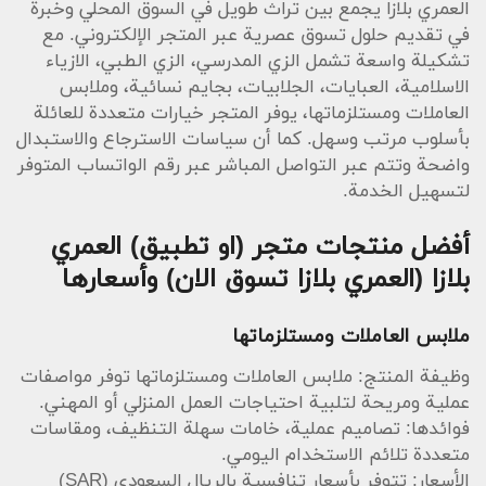
العمري بلازا يجمع بين تراث طويل في السوق المحلي وخبرة
في تقديم حلول تسوق عصرية عبر المتجر الإلكتروني. مع
تشكيلة واسعة تشمل الزي المدرسي، الزي الطبي، الازياء
الاسلامية، العبايات، الجلابيات، بجايم نسائية، وملابس
العاملات ومستلزماتها، يوفر المتجر خيارات متعددة للعائلة
بأسلوب مرتب وسهل. كما أن سياسات الاسترجاع والاستبدال
واضحة وتتم عبر التواصل المباشر عبر رقم الواتساب المتوفر
لتسهيل الخدمة.
أفضل منتجات متجر (او تطبيق) العمري
بلازا (العمري بلازا تسوق الان) وأسعارها
ملابس العاملات ومستلزماتها
وظيفة المنتج: ملابس العاملات ومستلزماتها توفر مواصفات
عملية ومريحة لتلبية احتياجات العمل المنزلي أو المهني.
فوائدها: تصاميم عملية، خامات سهلة التنظيف، ومقاسات
متعددة تلائم الاستخدام اليومي.
الأسعار: تتوفر بأسعار تنافسية بالريال السعودي (SAR)