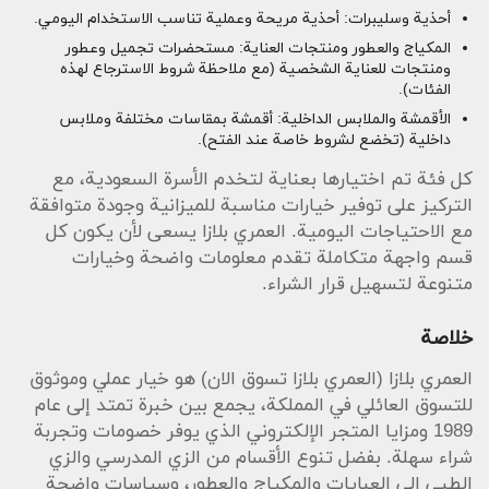
أحذية وسليبرات: أحذية مريحة وعملية تناسب الاستخدام اليومي.
المكياج والعطور ومنتجات العناية: مستحضرات تجميل وعطور
ومنتجات للعناية الشخصية (مع ملاحظة شروط الاسترجاع لهذه
الفئات).
الأقمشة والملابس الداخلية: أقمشة بمقاسات مختلفة وملابس
داخلية (تخضع لشروط خاصة عند الفتح).
كل فئة تم اختيارها بعناية لتخدم الأسرة السعودية، مع
التركيز على توفير خيارات مناسبة للميزانية وجودة متوافقة
مع الاحتياجات اليومية. العمري بلازا يسعى لأن يكون كل
قسم واجهة متكاملة تقدم معلومات واضحة وخيارات
متنوعة لتسهيل قرار الشراء.
خلاصة
العمري بلازا (العمري بلازا تسوق الان) هو خيار عملي وموثوق
للتسوق العائلي في المملكة، يجمع بين خبرة تمتد إلى عام
1989 ومزايا المتجر الإلكتروني الذي يوفر خصومات وتجربة
شراء سهلة. بفضل تنوع الأقسام من الزي المدرسي والزي
الطبي إلى العبايات والمكياج والعطور، وسياسات واضحة