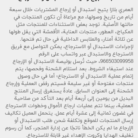
العمري بلازا يتيح استبدال أو إرجاع المشتريات خلال سبعة
أيام من تاريخ وصولها، مع مراعاة أن تكون المنتجات في
حالتها الأصلية. توجد بعض الاستثناءات للمنتجات مثل
المكياج، العطور، منتجات العناية، الأقمشة التي يقل طولها
عن ثلاثة أمتار، والملابس الداخلية في حال تم فتحها.
لإجراءات الاستبدال أو الاسترجاع، يمكن التواصل مع فريق
الاسترجاع والاستبدال عبر واتساب على الرقم
966503099958، حيث تُرسل بوليصة الاستبدال أو الإرجاع
عند استيفاء الشروط. بعد استلام الشحنة وفحصها، يتم
إتمام عملية الاستبدال أو الاسترجاع؛ أما في حال وصول
منتجات مفتوحة أو غير سليمة فسيتم رفض العملية وإرجاع
الشحنة إلى العنوان السابق. عادةً يستغرق إرسال المنتج
البديل من يومين إلى أربعة أيام بعد التأكد من صلاحية
العملية، بينما تتم عمليات ارجاع الأموال وخطوات الاسترجاع
في غضون ثمانية إلى عشرة أيام عمل. يتحمل العميل تكاليف
إرسال المنتجات للموقع وتكلفة شحن طلب الاستبدال أو
الإرجاع ما لم يكن الخطأ ناتجًا عن إدارة المتجر، كما أن رسوم
تغليف الهدايا وكروت الإهداء غير قابلة للاسترجاع.