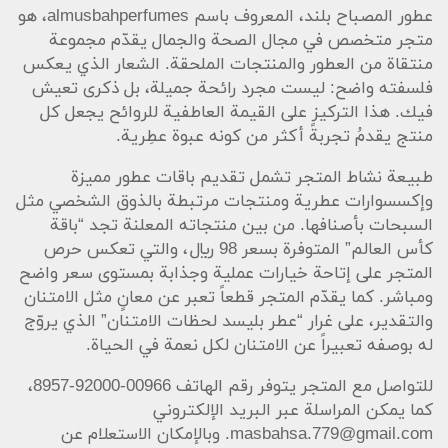
عطور المصباح بلند، المعروف باسم almusbahperfumes، هو
متجر متخصص في مجال الصحة والجمال يقدّم مجموعة
منتقاة من العطور والمنتجات الملحقة. الشعار الذي يعكس
فلسفته واضح: ليست مجرد رائحة جميلة، بل ذكرى تعيش
فيك. هذا التركيز على القيمة العاطفية للروائح يجعل كل
منتج يقدمُ تجربةً أكثر من كونه عبوة عطِرية.
طبيعة نشاط المتجر تشمل تقديم باقات عطور مميزة
وإكسسوارات عطرية ومنتجات مرتبطة بالذوق الشخصي مثل
السبحات بأصنافها. من بين منتجاته المعلنة تجد “باقة
كأس العالم” المتوفرة بسعر 98 ريال، والتي تعكس حرص
المتجر على إتاحة خيارات عملية وجذابة بمستوى سعر واضح
ومباشر. كما يقدّم المتجر قطعاً تعبر عن معانٍ مثل الامتنان
والتقدير، على غرار “عطر بليسد لحظات الامتنان” الذي يروّج
له بوصفه تعبيراً عن الامتنان لكل نعمة في الحياة.
للتواصل مع المتجر يتوفر رقم الهاتف 00966-92000-8957،
كما يمكن المراسلة عبر البريد الإلكتروني
masbahsa.779@gmail.com
. وبالإمكان الاستعلام عن