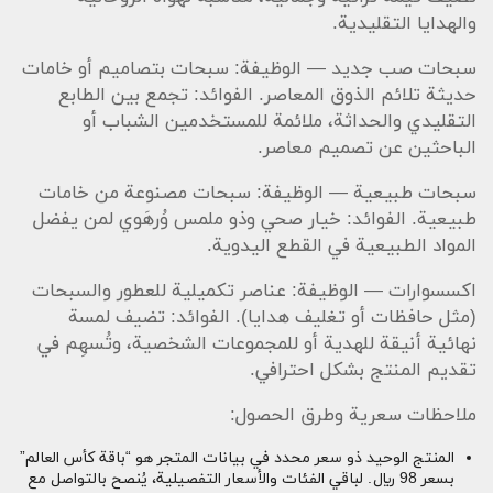
والهدايا التقليدية.
سبحات صب جديد — الوظيفة: سبحات بتصاميم أو خامات
حديثة تلائم الذوق المعاصر. الفوائد: تجمع بين الطابع
التقليدي والحداثة، ملائمة للمستخدمين الشباب أو
الباحثين عن تصميم معاصر.
سبحات طبيعية — الوظيفة: سبحات مصنوعة من خامات
طبيعية. الفوائد: خيار صحي وذو ملمس وُرهَوي لمن يفضل
المواد الطبيعية في القطع اليدوية.
اكسسوارات — الوظيفة: عناصر تكميلية للعطور والسبحات
(مثل حافظات أو تغليف هدايا). الفوائد: تضيف لمسة
نهائية أنيقة للهدية أو للمجموعات الشخصية، وتُسهِم في
تقديم المنتج بشكل احترافي.
ملاحظات سعرية وطرق الحصول:
المنتج الوحيد ذو سعر محدد في بيانات المتجر هو “باقة كأس العالم”
بسعر 98 ريال. لباقي الفئات والأسعار التفصيلية، يُنصح بالتواصل مع