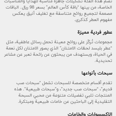
تضم هذه الفئة تشكيلات جاهزة مناسبة للهدايا والمناسبات
الخاصة، من بينها “باقة كأس العالم” بسعر 98 ريال. الباقات
مصممة لتجميع روائح متناسقة مع تغليف أنيق يعكس
مفهوم العطر كذكرى.
عطور فردية مميزة
مجموعات تُركّز على روائح معينة تحمل رسائل عاطفية، مثل
“عطر بليسد لحظات الامتنان” الذي يصور الامتنان لكل نعمة
في الحياة، ويستهدف من يبحثون عن رائحة تعبر عن مشاعر
تحديدية.
سبحات بأنواعها
تقدم أقسام متخصصة للسبحات تشمل “سبحات صب
قديم”، “سبحات صب جديد”، و”سبحات طبيعية”. هذه
المنتجات تلبي تفضيلات متنوعة من محبي السبحة
التقليدية إلى الباحثين عن خامات طبيعية ومبتكرة.
الإكسسوارات والخامات