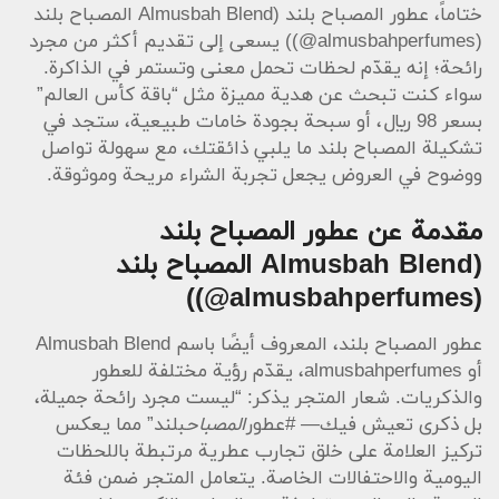
(@almusbahperfumes)) يسعى إلى تقديم أكثر من مجرد
رائحة؛ إنه يقدّم لحظات تحمل معنى وتستمر في الذاكرة.
سواء كنت تبحث عن هدية مميزة مثل “باقة كأس العالم”
بسعر 98 ريال، أو سبحة بجودة خامات طبيعية، ستجد في
تشكيلة المصباح بلند ما يلبي ذائقتك، مع سهولة تواصل
ووضوح في العروض يجعل تجربة الشراء مريحة وموثوقة.
مقدمة عن عطور المصباح بلند
(@almusbahperfumes))
عطور المصباح بلند، المعروف أيضًا باسم Almusbah Blend
أو almusbahperfumes، يقدّم رؤية مختلفة للعطور
والذكريات. شعار المتجر يذكر: “ليست مجرد رائحة جميلة،
بل ذكرى تعيش فيك— #عطور
المصباح
بلند” مما يعكس
تركيز العلامة على خلق تجارب عطرية مرتبطة باللحظات
اليومية والاحتفالات الخاصة. يتعامل المتجر ضمن فئة