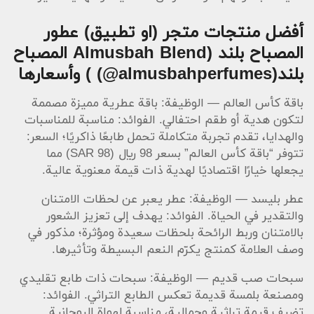
أفضل منتجات متجر (او تطبيق) عطور
المصباح بلند (Almusbah Blend المصباح
بلند‎ (@almusbahperfumes)) وأسعارها
باقة كأس العالم — الوظيفة: باقة عطرية مميزة مصممة
لتكون هدية أو طقم احتفالي. الفوائد: مناسبة للمناسبات
والهدايا، تقدم تجربة متكاملة تحمل طابعًا ذاكريًا؛ السعر:
تتوفر “باقة كأس العالم” بسعر 98 ريال (SAR 98) مما
يجعلها خيارًا اقتصاديًا لهدية ذات قيمة معنوية عالية.
عطر بليسد — الوظيفة: عطر يعبر عن لحظات الامتنان
والتقدير في الحياة. الفوائد: يهدف إلى تعزيز الشعور
بالامتنان وربط الرائحة بلحظات سعيدة ومؤثرة؛ مذكور في
وصف العلامة كمنتج يكرّم النعم البسيطة وتأثيرها.
سبحات صب قديم — الوظيفة: سبحات ذات طابع تقليدي
ومصنعة بلمسة قديمة تعكس الطابع التراثي. الفوائد:
تضيف قيمة تراثية وجمالية، مناسبة لهواة الروحانية