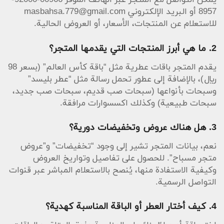
يمكن التواصل مع المتجر عبر الهاتف الموفر 00966-92000-
8957 أو البريد الإلكتروني
masbahsa.779@gmail.com
للاستعلام عن المنتجات، الأسعار، أو العروض الحالية.
2. ما هي أبرز المنتجات التي يقدمها المتجر؟
يقدم المتجر باقات عطرية مثل “باقة كأس العالم” (بسعر 98
ريال)، بالإضافة إلى عطور تحمل رسالة مثل “عطر بليسد”
وسبحات بأنواعها (سبحات صب قديم، سبحات صب جديد،
سبحات طبيعية) وكذلك اكسسوارات مرافقة.
3. هل هناك عروض وتخفيضات دورية؟
نعم، بيانات المتجر تشير إلى وجود “تخفيضات” و”عروض
متجر مسباح”. للحصول على تفاصيل وتواريخ العروض
وكيفية الاستفادة منها، يُنصح بالاستعلام المباشر عبر قنوات
التواصل الرسمية.
4. كيف أختار العطر أو الباقة المناسبة كهدية؟