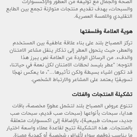
الصحة والجمال مع توليفة من العطور والإكسسوارات
والسبحات، بهدف تقديم منتجات متوازنة تجمع بين الطابع
التقليدي واللمسة العصرية.
هوية العلامة وفلسفتها
تركز المصباح بلند على بناء علاقة عاطفية بين المستخدم
والعطر، حيث يتحول العطر إلى تذكار ينقل مشاعر الامتنان
والدفء. من الرسائل الواردة عن العلامة نص يبرز هذا
التوجه: “عطر بليسد لحظات الامتنان لكل نعمة في حياتنا،
قد تكون اشياء بسيطة ولكن تأثيرها…”، ما يعكس نهجًا
تسويقيًا يعتمد على المشاعر والارتباط الشخصي.
تشكيلة المنتجات والفئات
تتنوع عروض المصباح بلند لتشمل عطورًا مخصصة، باقات
هدايا، سبحات بأنواعها (سبحات صب قديم، سبحات صب
جديد، سبحات طبيعية)، بالإضافة إلى اكسسوارات متعلقة
بالمنتجات. هذه التشكيلة تتيح لقاعدة عملاء واسعة اختيار
ما يناسب ذوقهم سواء لأغراض شخصية أو كهدية مميزة.