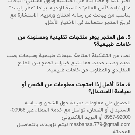
اختر باقة أو عطرًا بناءً على المناسبة وذوق المتلقي؛ الباقات
مثل “باقة كأس العالم” مناسبة للهدية، بينما “عطر بليسد”
يناسب من يبحث عن رسالة امتنان ورمزية. الاستشارة مع
فريق المتجر ستساعد في الاختيار الأمثل.
5. هل المتجر يوفر منتجات تقليدية ومصنوعة من
خامات طبيعية؟
نعم، من التشكيلة المتاحة سبحات طبيعية وسبحات بصب
قديم وصب جديد، مما يتيح خيارات تجمع بين الطابع
التقليدي والمطلوب من خامات طبيعية.
6. ماذا أفعل إذا احتجت معلومات عن الشحن أو
سياسة الاستبدال؟
للحصول على معلومات دقيقة حول الشحن وسياسة
الاستبدال أو الضمان، تواصل مع خدمة العملاء عبر 00966-
92000-8957 أو البريد الإلكتروني
masbahsa.779@gmail.com
ليتم تزويدك بالتفاصيل
المحدثة.