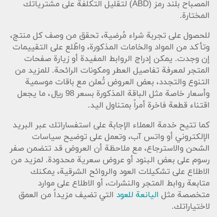
المصباح بلند رمز (ABD) لتقليل التكلفة على مشترياتك
المختارة.
للحصول على تجربة شراء مُرضية، تحقق من وصف كل منتج،
وتأكد من المواد والخامات المذكورة، واطّلع على التقييمات
إن وجدت. يمكن إدراج الروابط المفيدة أو زيارة صفحات
المتجر لمعرفة تفاصيل العطر ومكونات الرائحة. للمزيد من
التنوع والتجدد، بعض العروض تُعلن مع باقات موسمية
وأسعار خاصة مثل الباقة المذكورة بسعر 98 ريال، ما يجعل
اقتناء قطعة فاخرة أمراً بمتناول اليد.
كما تتيح خدمة العملاء الإجابة على استفساراتك عبر البريد
الإلكتروني أو واتس آب، وتعمل على توضيح سياسات
الشحن والاسترجاع، مع ملاحظة أن العروض قد تتضمن صفر
رسوم على بعض البنود أو عروض سعرية محدودة. لمزيد من
الاطلاع على تشكيلات العود والروائح الشرقية، يمكنك
متابعة روابط المتجر والنشرات، أو الاطلاع على موارد
متخصصة مثل
اليانعة للعود
التي تضيف مزيداً من العمق
لاختياراتك.