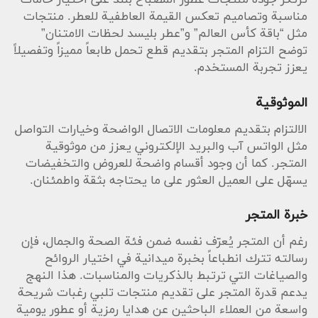
ترتكز جودة منتجات عطور المصباح بلند على اختيار خامات
مناسبة وتصاميم تعكس القيمة العاطفية للعطر. منتجات
مثل “باقة كأس العالم” و”عطر بليسد لحظات الامتنان”
توضح التزام المتجر بتقديم قطع تحمل طابعاً مميزاً وتفصيلاً
يعزز تجربة المستخدم.
الموثوقية
الالتزام بتقديم معلومات الاتصال الواضحة وخيارات التواصل
مثل الواتس آب والبريد الإلكتروني يعزز من موثوقية
المتجر. كما أن وجود أقسام واضحة للعروض والتخفيضات
يسهّل على العميل العثور على ما يحتاجه بثقة واطمئنان.
خبرة المتجر
رغم أن المتجر يُعرّف نفسه ضمن فئة الصحة والجمال، فإن
رسالته تترك انطباعاً بخبرة ميدانية في اختيار الروائح
والصياغات التي ترتبط بالذكريات والمناسبات. هذا النهج
يدعم قدرة المتجر على تقديم منتجات تلبي رغبات شريحة
واسعة من العملاء الباحثين عن هدايا رمزية أو عطور يومية