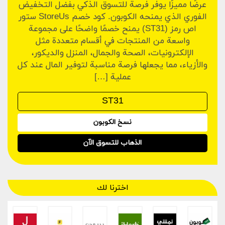
عرضًا مميزًا يوفر فرصة للتسوق الذكي بفضل التخفيض
الفوري الذي يمنحه الكوبون. كود خصم StoreUs ستور
اص رمز (ST31) يمنح خصمًا واضحًا على مجموعة
واسعة من المنتجات في أقسام متعددة مثل
الإلكترونيات، الصحة والجمال، المنزل والديكور،
والأزياء، مما يجعلها فرصة مناسبة لتوفير المال عند كل
عملية […]
نسخ الكوبون
الذهاب للتسوق الآن
اخترنا لك