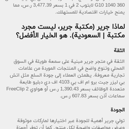
360 1040 G10 لابتوب 2 في 1 بسعر 3,477.39 ر.س، مما
يمنح خيارات اقتصادية للمستهلك.
لماذا جرير (مكتبة جرير، ليست مجرد
مكتبة | السعودية). هو الخيار الأفضل؟
الثقة
الثقة في متجر جرير مبنية على سمعة طويلة في السوق
المحلي وتنوع واضح في المنتجات الموردة من علامات
تجارية معروفة. يطمئن العملاء إلى جودة السلع مثل اتش
بي ليزر جيت برو ام اف بي 4103 اف دي دبليو طابعة
متعددة الوظائف بسعر 1,390.43 ر.س أو هواوي FreeClip 2
سماعات أذن بسعر 607.83 ر.س.
الجودة
تولي جرير أهمية للجودة عبر اختيارها لماركات موثوقة
وعرض مواصفات واضحة لكل منتج. كما أن توفر أجهزة