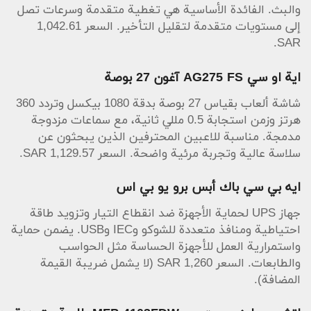
والبث. الفائدة الأساسية هي تغطية متقدمة وسرعات تصل
إلى مستويات متقدمة لتقليل التأخير. السعر 1,042.61
SAR.
اية او سي AG275 FS آغون 27 بوصة
شاشة ألعاب بقياس 27 بوصة بدقة 1080 بيكسل وتردد 360
هرتز وزمن استجابة 0.5 مللي ثانية، مع سماعات مزدوجة
مدمجة. مناسبة للاعبين المحترفين الذين يبحثون عن
سلاسة عالية وتجربة مرئية واضحة. السعر 1,129.57 SAR.
ايه بي سي باك أبس برو يو بي اس
جهاز UPS لحماية الأجهزة ضد انقطاع التيار وتزويد طاقة
احتياطية ومنافذ متعددة للشوكو وIEC وUSB. يضمن حماية
واستمرارية العمل للأجهزة الحساسة مثل الحواسب
والطابعات. السعر 1,260 SAR (لا يشمل ضريبة القيمة
المضافة).