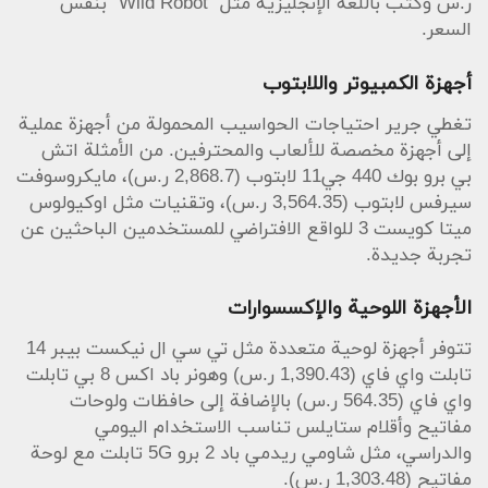
ر.س وكتب باللغة الإنجليزية مثل “Wild Robot” بنفس
السعر.
أجهزة الكمبيوتر واللابتوب
تغطي جرير احتياجات الحواسيب المحمولة من أجهزة عملية
إلى أجهزة مخصصة للألعاب والمحترفين. من الأمثلة اتش
بي برو بوك 440 جي11 لابتوب (2,868.7 ر.س)، مايكروسوفت
سيرفس لابتوب (3,564.35 ر.س)، وتقنيات مثل اوكيولوس
ميتا كويست 3 للواقع الافتراضي للمستخدمين الباحثين عن
تجربة جديدة.
الأجهزة اللوحية والإكسسوارات
تتوفر أجهزة لوحية متعددة مثل تي سي ال نيكست بيبر 14
تابلت واي فاي (1,390.43 ر.س) وهونر باد اكس 8 بي تابلت
واي فاي (564.35 ر.س) بالإضافة إلى حافظات ولوحات
مفاتيح وأقلام ستايلس تناسب الاستخدام اليومي
والدراسي، مثل شاومي ريدمي باد 2 برو 5G تابلت مع لوحة
مفاتيح (1,303.48 ر.س).