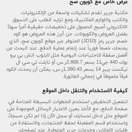
عرض خاص مع كوبون صح
التكلفة الإجمالية خاصة على الأجهزة ذات الأسعار العالية.
مكتبة جرير تقدم تشكيلات واسعة من الإلكترونيات
لماذا تختار كوبون صح وكود JD10
والكتب واللوازم المكتبية، ومع تزايد الطلب على التسوق
كوبون صح يجمع لك أفضل الكوبونات الموثوقة، ويسهل
الالكتروني أصبح الحصول على تخفيضات حقيقية أمراً سهلاً
عملية التطبيق من خلال شرح بسيط وشروط واضحة. قبل
بفضل العروض والكوبونات. من أبرز هذه العروض هو كود
اعتماد الكود تأكد من العروض الخاصة التي قد تشمل
منتجات مجددة أو خصومات على فئات معينة مثل
خصم جرير رمز (JD10) المتوفر عبر موقع كوبون صح، الذي
المنتجات المجدّدة والعروض الأسبوعية. بالإضافة إلى ذلك،
يمنحك خصماً فورياً عند إتمام عملية الدفع. عند البحث عن
تأكد من خيارات الشحن المتاحة عبر فروعنا أو خدمات
أفضل صفقة للاحتياجات اليومية مثل لابتوب اتش بي برو
التوصيل إلى السعودية أو حتى الولايات المتحدة الأمريكية
بوك 440 جي11 بسعر 2,868.7ر.س أو تابلت تي سي ال
إذا كنت تتسوق من النسخ الدولية، مع خيار اللغة بين
نيكست بيبر 14 بسعر 1,390.43ر.س، يمكن أن يحدث الكود
English و العربي على الموقع الرسمي.
فرقاً ملحوظاً في إجمالي الفاتورة.
نصائح للاستفادة القصوى
نصيحة عملية: قارن بين الأسعار واعرض السلة النهائية
كيفية الاستخدام والتنقل داخل الموقع
قبل إدخال الكوبون، وراجع شروط الاستبدال والإرجاع وخدمة
لتفعيل التخفيض استخدم الخطوات البسيطة المتاحة في
المساعدة المتوفرة من مكتبة جرير. استخدم ميزة تَصفح
صفحة الدفع، مع الأخذ بعين الاعتبار الرسائل الموجودة على
الأقسام والبحث عن الأكثر شيوعاً أو الوصل حديثاً لتحديد
الموقع مثل ادخل لحسابك أو سجل الآن إذا لم تكن مسجلاً،
أفضل الصفقات، واحفظ العناصر في المفضلة إذا رغبت
بالمقارنة لاحقاً. من الجيد أيضاً متابعة العروض الحصرية
واستخدام قسم المفضلة لحفظ المنتجات، والاستفادة من
للموقع وحملات الخصم الموسمية لأن كود خصم جرير رمز
طلبات الاونلاين وخدمات جرير المتوفرة. عند تصفحك