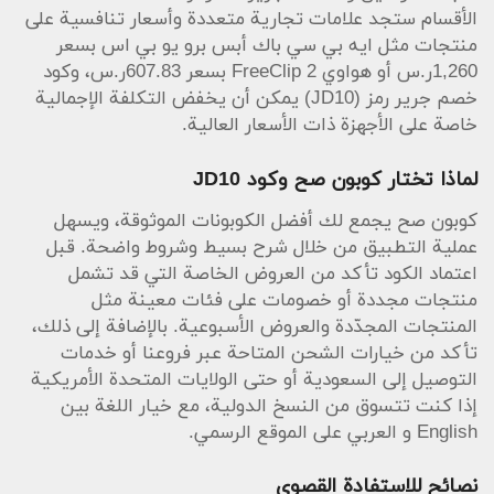
(JD10) قد يقترن بعروض أخرى لتعظيم التوفير. للتنوع في
الأقسام ستجد علامات تجارية متعددة وأسعار تنافسية على
التوفير يمكن الاطلاع على مواقع طلبات وكوبونات أخرى
منتجات مثل ايه بي سي باك أبس برو يو بي اس بسعر
مثل
6 Street
بين الحين والآخر لمقارنة العروض.
1,260ر.س أو هواوي FreeClip 2 بسعر 607.83ر.س، وكود
خصم جرير رمز (JD10) يمكن أن يخفض التكلفة الإجمالية
منتجات مميزة وأسعار مرجعية
خاصة على الأجهزة ذات الأسعار العالية.
كمثال عملي؛ إن كنت تبحث عن لابتوبات أو شاشات ألعاب
مثل اية او سي AG275 FS بسعر 1,129.57ر.س أو
كاميرات مثل كانون اي أو اس 2000 بسعر 1,303.48ر.س،
لماذا تختار كوبون صح وكود JD10
فإن تطبيق الكوبون قبل الدفع يساعدك على توفير مبلغ
كوبون صح يجمع لك أفضل الكوبونات الموثوقة، ويسهل
ملحوظ. تذكر أن تراقب القسم الخاص بالعروض الأسبوعية
عملية التطبيق من خلال شرح بسيط وشروط واضحة. قبل
والمنتجات المجدّدة لأن الجمع بين عرض ترويجي وكود
اعتماد الكود تأكد من العروض الخاصة التي قد تشمل
خصم يمكن أن يؤدي إلى صفقة ممتازة.
منتجات مجددة أو خصومات على فئات معينة مثل
المنتجات المجدّدة والعروض الأسبوعية. بالإضافة إلى ذلك،
تأكد من خيارات الشحن المتاحة عبر فروعنا أو خدمات
التوصيل إلى السعودية أو حتى الولايات المتحدة الأمريكية
إذا كنت تتسوق من النسخ الدولية، مع خيار اللغة بين
English و العربي على الموقع الرسمي.
نصائح للاستفادة القصوى