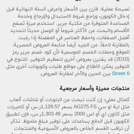
نصيحة عملية: قارن بين الأسعار واعرض السلة النهائية قبل
إدخال الكوبون، وراجع شروط الاستبدال والإرجاع وخدمة
المساعدة المتوفرة من مكتبة جرير. استخدم ميزة تَصفح
الأقسام والبحث عن الأكثر شيوعاً أو الوصل حديثاً لتحديد
أفضل الصفقات، واحفظ العناصر في المفضلة إذا رغبت
بالمقارنة لاحقاً. من الجيد أيضاً متابعة العروض الحصرية
للموقع وحملات الخصم الموسمية لأن كود خصم جرير رمز
(JD10) قد يقترن بعروض أخرى لتعظيم التوفير. للتنوع في
التوفير يمكن الاطلاع على مواقع طلبات وكوبونات أخرى مثل
6 Street
بين الحين والآخر لمقارنة العروض.
منتجات مميزة وأسعار مرجعية
كمثال عملي؛ إن كنت تبحث عن لابتوبات أو شاشات ألعاب
مثل اية او سي AG275 FS بسعر 1,129.57ر.س أو كاميرات
مثل كانون اي أو اس 2000 بسعر 1,303.48ر.س، فإن تطبيق
الكوبون قبل الدفع يساعدك على توفير مبلغ ملحوظ. تذكر
أن تراقب القسم الخاص بالعروض الأسبوعية والمنتجات