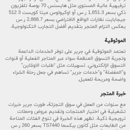
ترفيهية عالية المستوى مثل هايسنس 70 بوصة تلفزيون
ذكي بسعر 1,651.3 ر.س أو اوكيولوس ميتا كويست 3 512
جيجابايت نظارات الواقع الافتراضي بسعر 2,868.7 ر.س
يعكس التزام المتجر بتقديم أفضل التجارب التكنولوجية.
الموثوقية
تعتمد الموثوقية في جرير على توفر الخدمات الداعمة
وتجربة التسوق المنظمة سواء عبر المتاجر الفعلية أو قنوات
التسوق الإلكتروني. تسهيلات مثل “طلبات الاونلاين”
و”المفضلة” و”خدمات جرير” تساهم في جعل رحلة الشراء
واضحة ومريحة للعميل.
خبرة المتجر
مع سنوات من العمل في سوق التجزئة، طورت جرير خبرات
تشغيلية في اختيار المنتجات وتقديم عروض وحملات
ترويجية ذكية. تظهر هذه الخبرة في تنوع الفئات المتاحة
من الطابعات مثل كانون بيكسما TS7440 بسعر 260 ر.س