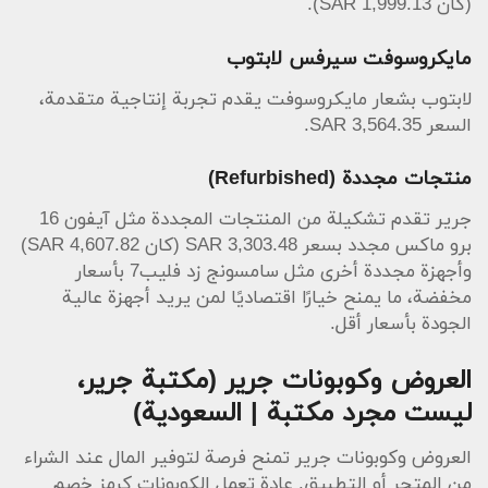
(كان 1,999.13 SAR).
مايكروسوفت سيرفس لابتوب
لابتوب بشعار مايكروسوفت يقدم تجربة إنتاجية متقدمة،
السعر 3,564.35 SAR.
منتجات مجددة (Refurbished)
جرير تقدم تشكيلة من المنتجات المجددة مثل آيفون 16
برو ماكس مجدد بسعر 3,303.48 SAR (كان 4,607.82 SAR)
وأجهزة مجددة أخرى مثل سامسونج زد فليب7 بأسعار
مخفضة، ما يمنح خيارًا اقتصاديًا لمن يريد أجهزة عالية
الجودة بأسعار أقل.
العروض وكوبونات جرير (مكتبة جرير،
ليست مجرد مكتبة | السعودية)
العروض وكوبونات جرير تمنح فرصة لتوفير المال عند الشراء
من المتجر أو التطبيق. عادة تعمل الكوبونات كرمز خصم