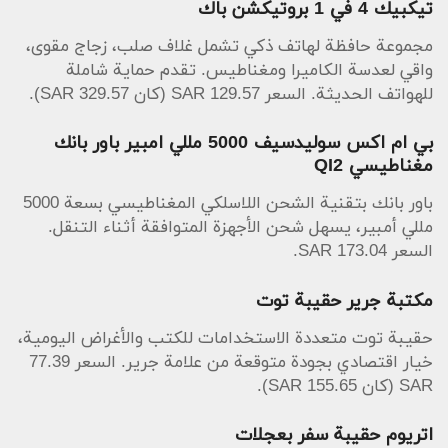
تيكبيك 4 في 1 بروتيكشن باك
مجموعة حافظة لهاتف ذكي تشمل غلاف صلب، زجاج مقوى،
واقي لعدسة الكاميرا ومغناطيس. تقدم حماية شاملة
للهواتف الحديثة. السعر 129.57 SAR (كان 329.57 SAR).
بي ام اكس سوليدسيف 5000 مللي امبير باور بانك
مغناطيسي QI2
باور بانك بتقنية الشحن اللاسلكي المغناطيسي بسعة 5000
مللي أمبير، يسهل شحن الأجهزة المتوافقة أثناء التنقل.
السعر 173.04 SAR.
مكتبة جرير حقيبة توت
حقيبة توت متعددة الاستخدامات للكتب والأغراض اليومية،
خيار اقتصادي بجودة متوقعة من علامة جرير. السعر 77.39
SAR (كان 155.65 SAR).
اتريوم حقيبة سفر بعجلات