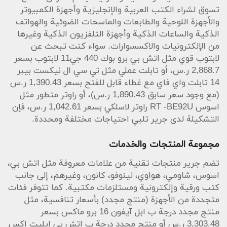
تسوق لشراء الكتب العربية والإنجليزية وأجهزة الكمبيوتر
والأجهزة اللوحية والطابعات والماسحات الضوئية والهواتف
الذكية والساعات الذكية وأجهزة التلفزيون الذكية وغيرها
من الإلكترونيات والاكسسوارات. سواء كنت تبحث عن
لابتوب قوي مثل اتش بي برو بوك 440 جي11 لابتوب بسعر
2,868.7 ر.س، أو تابلت عملي مثل تي سي ال نيكست بيبر
14 تابلت واي فاي مع غطاء قابل للفتح بسعر 1,390.43 ر.س
(مع وجود سعر سابق 1,890.43 ر.س)، أو راوتر متطور مثل
اسوس RT -‎‎BE92U راوتر لاسلكي بسعر 1,042.61 ر.س، فإن
التشكيلة لدى جرير تلبي احتياجات مختلفة ومحددة.
مجموعة المنتجات والخدمات
تضم جرير منتجات تقنية من علامات معروفة مثل اتش بي،
اسوس، شاومي، هواوي، لينوفو، كانون، وغيرهم، إلى جانب
كتب ورقية وإلكترونية ومستلزمات مكتبية. كما تتوفر فئات
متجددة من الأجهزة (منتج مجدد) بأسعار تنافسية، مثل
منتج مجدد درجة ب ابل آيفون 16 برو ماكس بسعر
3,303.48 ر.س أو منتج مجدد درجة ب اتش بي ايليت اكس