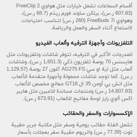
أقسام السماعات تشمل خيارات مثل هواوي FreeClip 2
(607.83 ر.س)، بيلكن ساوند فورم ريذم (68.7 ر.س)،
وهواوي FreeBuds 7i (260 ر.س) لتناسب احتياجات
الاستماع أثناء السفر والعمل والرياضة.
التلفزيونات وأجهزة الترفيه وألعاب الفيديو
للمدرجات الأكبر في الترفيه، تتوفر شاشات وتلفزيونات مثل
هايسنس 70 بوصة تلفزيون ذكي (1,651.3 ر.س)، وشاشات
ألعاب مثل اية او سي AG275 FS آغون 27 بوصة (1,129.57
ر.س). كما توجد شاشات محمولة وأجهزة متقدمة للألعاب
مثل اتش بي أومن 35 ال GT16 معالج مخصص للألعاب
(14,607.83 ر.س) ومنتجات مساندة للاعبين مثل هايبر
اكس ألوي رايز لوحة مفاتيح للالعاب (673.91 ر.س).
الإكسسوارات والسفر والحقائب
تشمل الفئة حقائب يومية وسفر مثل مكتبة جرير حقيبة
توت (77.39 ر.س) واتريوم حقيبة سفر بعجلات بأسعار