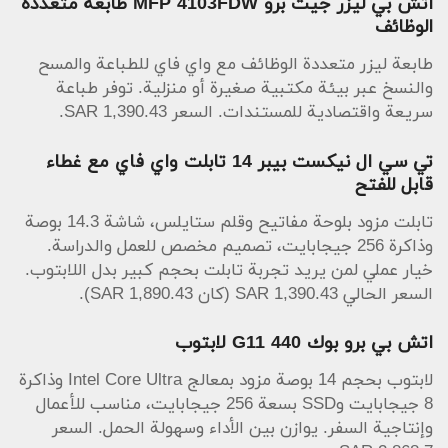
اتش بي ليزر جيت برو MFP 4103FDW طابعة متعددة
الوظائف
طابعة ليزر متعددة الوظائف مع واي فاي للطباعة والمسح
والنسخ عبر بيئة مكتبية صغيرة أو منزلية. توفر طباعة
سريعة واقتصادية للمستندات. السعر 1,390.43 SAR.
تي سي ال نيكست بيبر 14 تابلت واي فاي مع غطاء
قابل للفتح
تابلت مزود بلوحة مفاتيح وقلم ستايلس، شاشة 14.3 بوصة
وذاكرة 256 جيجابايت، تصميم مخصص للعمل والدراسة.
خيار عملي لمن يريد تجربة تابلت بحجم كبير بدل اللابتوب.
السعر الحالي 1,390.43 SAR (كان 1,890.43 SAR).
اتش بي برو بوك 440 G11 لابتوب
لابتوب بحجم 14 بوصة مزود بمعالج Intel Core Ultra وذاكرة
8 جيجابايت وSSD بسعة 256 جيجابايت، مناسب للأعمال
وإنتاجية السفر. يوازن بين الأداء وسهولة الحمل. السعر