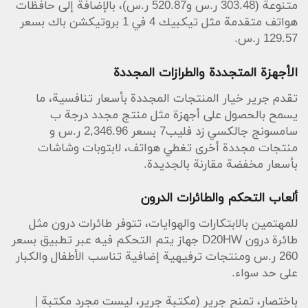
متنوعة (303.48 ر.س و520.87 ر.س)، بالإضافة إلى حافظات
هواتف متقدمة مثل تيكبيك 4 في 1 بروتيكشن باك بسعر
129.57 ر.س.
الأجهزة المتجددة والطرازات المجددة
تقدم جرير خيار المنتجات المجددة بأسعار تنافسية، ما
يسمح بالحصول على أجهزة مثل منتج مجدد درجة ب
سامسونج جالكسي زد فليب7 بسعر 2,346.96 ر.س و
منتجات مجددة أخرى تغطي هواتف، لابتوبات وشاشات
بأسعار مخفضة مقارنة بالجديدة.
ألعاب التحكم والطائرات الدرون
للمهتمين بالابتكارات والهوايات، تتوفر طائرات درون مثل
طائرة درون D20HW جهاز يتم التحكم فيه عبر تطبيق بسعر
260 ر.س ومنتجات ترفيهية إضافية تناسب الأطفال والكبار
على حد سواء.
باختصار، تمنح جرير (مكتبة جرير، ليست مجرد مكتبة |