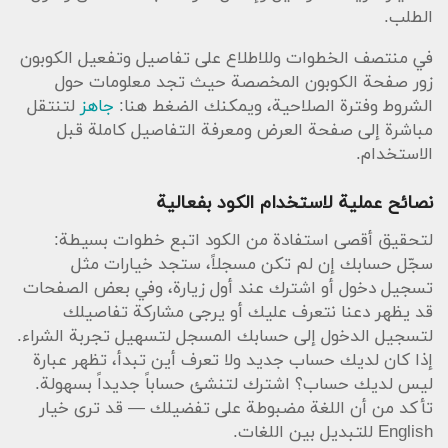
الحملة، لذلك قراءة الشروط على صفحة العرض تساعدك
الطلب.
على تجنب المفاجآت.
في منتصف الخطوات وللاطلاع على تفاصيل وتفعيل الكوبون
اجعل تجربة التسوق أسهل عبر حفظ عنوانك وتفعيل
زور صفحة الكوبون المخصصة حيث تجد معلومات حول
خيارات التوصيل المفضلة، واستفد من علامات المتجر مثل
الشروط وفترة الصلاحية، ويمكنك الضغط هنا:
جاهز
لتنتقل
ركن الحلويات أو كشتة عند التخطيط للرحلات أو التجمعات.
مباشرة إلى صفحة العرض ومعرفة التفاصيل كاملة قبل
عند التخطيط للوجبات الأسبوعية قسّم المشتريات بين
الاستخدام.
المجمدات والمخبوزات والمنتجات الطازجة للاستفادة من
العروض الموسمية.
نصائح عملية لاستخدام الكود بفعالية
باتباع هذه النصائح يمكنك استخدام الكود والاستفادة من
لتحقيق أقصى استفادة من الكود اتبع خطوات بسيطة:
التخفيضات بشكل مستمر، مع الحفاظ على تجربة شراء
سجّل حسابك إن لم تكن مسجلاً، ستجد خيارات مثل
مريحة وسريعة من بنده عبر الإنترنت.
تسجيل دخول أو اشترك عند أول زيارة، وفي بعض الصفحات
قد يظهر دعنا نتعرف عليك أو يرجى مشاركة تفاصيلك
لتسجيل الدخول إلى حسابك المسجل لتسهيل تجربة الشراء.
إذا كان لديك حساب جديد ولا تعرف أين تبدأ، تظهر عبارة
ليس لديك حساب؟ اشترك لتنشئ حساباً جديداً بسهولة.
تأكد من أن اللغة مضبوطة على تفضيلك — قد ترى خيار
English للتبديل بين اللغات.