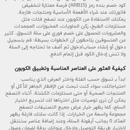
الكوبون زور صفحة الكوبون المخصصة حيث تجد معلومات
كود خصم بنده رمز (ARB15) فرصة ممتازة لتخفيض
حول الشروط وفترة الصلاحية، ويمكنك الضغط هنا:
جاهز
فاتورتك عند شراء الأطعمة الأساسية ومنتجات طازجة.
لتنتقل مباشرة إلى صفحة العرض ومعرفة التفاصيل كاملة
يمكنك الاستفادة من الكوبون عند تصفح فئات مثل
قبل الاستخدام.
مستلزمات الطبخ، ركن الحلويات، المخبوزات، المجمدات
والمشروبات للحصول على خصم فوري على سلة التسوق. كثير
نصائح عملية لاستخدام الكود بفعالية
لتحقيق أقصى استفادة من الكود اتبع خطوات بسيطة:
من المتسوقين يلاحظون أن الخطوات بسيطة: قم بتسجيل
سجّل حسابك إن لم تكن مسجلاً، ستجد خيارات مثل
دخول أو إنشاء حساب/دخول ثم أضف ما تحتاجه إلى السلة
تسجيل دخول أو اشترك عند أول زيارة، وفي بعض
ولا تنسَ إدخال الكود قبل إتمام الدفع.
الصفحات قد يظهر دعنا نتعرف عليك أو يرجى مشاركة
تفاصيلك لتسجيل الدخول إلى حسابك المسجل لتسهيل
كيفية العثور على العناصر المناسبة وتطبيق الكوبون
تجربة الشراء. إذا كان لديك حساب جديد ولا تعرف أين
تبدأ، تظهر عبارة ليس لديك حساب؟ اشترك لتنشئ حساباً
ابدأ بـ تسوق حسب الفئة واختر العرض الذي يناسب
جديداً بسهولة. تأكد من أن اللغة مضبوطة على تفضيلك —
احتياجاتك، سواء كنت تبحث عن الإفطار الجاهز للأكل أو
قد ترى خيار English للتبديل بين اللغات.
المنتجات الصحية أو حتى مستلزمات الكشتة. أثناء التصفح
يمكن أن ترى توصيات مثل اخترناها لك لتسريع اختيار
عند الدفع راجع محتويات السلة للتأكد من إدراج العناصر
السلع، كما يظهر خيار عرض جميع التصنيفات لتصفح
من فئات متعددة مثل الأطعمة الأساسية، المنتجات
مجموعة واسعة من الخيارات. إذا كانت سلتك فارغة يظهر
الصحية، الجاهز للأكل أو حتى المشروبات. استخدم
العدّاد 0 بجانب أيقونة السلة، وعند إضافة عناصر ستنتقل
الكوبون قبل الدفع لتطبيق الخصم على المجموع. تذكر أن
بعض السلع قد تكون مستثناة من العرض بحسب شروط
لاختيار طريقة التوصيل وإدخال عنوانك بدقة لضمان وصول