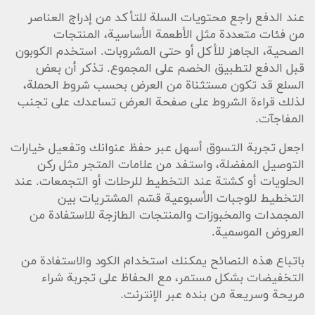
عند الدفع راجع محتويات السلة للتأكد من إدراج العناصر
من فئات متعددة مثل الأطعمة الأساسية، المنتجات
الصحية، الجاهز للأكل أو حتى المشروبات. استخدم الكوبون
قبل الدفع لتطبيق الخصم على المجموع. تذكر أن بعض
السلع قد تكون مستثناة من العرض بحسب شروط الحملة،
لذلك قراءة الشروط على صفحة العرض تساعدك على تجنب
المفاجآت.
اجعل تجربة التسوق أسهل عبر حفظ عنوانك وتفعيل خيارات
التوصيل المفضلة، واستفد من علامات المتجر مثل ركن
الحلويات أو كشتة عند التخطيط للرحلات أو التجمعات. عند
التخطيط للوجبات الأسبوعية قسّم المشتريات بين
المجمدات والمخبوزات والمنتجات الطازجة للاستفادة من
العروض الموسمية.
باتباع هذه النصائح يمكنك استخدام الكود والاستفادة من
التخفيضات بشكل مستمر، مع الحفاظ على تجربة شراء
مريحة وسريعة من بنده عبر الإنترنت.