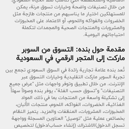
الأساسية والمتخصصة التي تناسب نمط الحياة السعودي.
من خلال تصنيفات واضحة وخيارات تسوق مرنة، يمكن
للمستهلكين اختيار ما يناسبهم من منتجات طازجة مثل
الخضروات والفواكه واللحوم، أو الاعتماد على المخبوزات
والمشروبات والمنتجات الصحية والمجمدات لتكملة
احتياجاتهم اليومية.
مقدمة حول بنده: التسوق من السوبر
ماركت إلى المتجر الرقمي في السعودية
تُعد بنده علامة تجارية رائدة في السوق السعودي تجمع بين
تجربة السوبر ماركت التقليدية وخيارات التسوق عبر
الإنترنت. من خلال تطبيق وتوفر واجهات مثل “عرض جميع
التصنيفات” و”تسوق حسب الفئة”، يوفر بنده وصولاً سهلاً
إلى تشكيلة واسعة من المنتجات بما في ذلك المواد
الغذائية، الخضروات، الفواكه، اللحوم، منتجات الألبان،
المخبوزات، المشروبات، المنظفات والمزيد. يتميز النظام
بخصائص عملية مثل “توصيل” العناوين المسجلة وواجهة
تسجل الدخول/الاشتراك (إنشاء حساب/دخول) لتخصيص