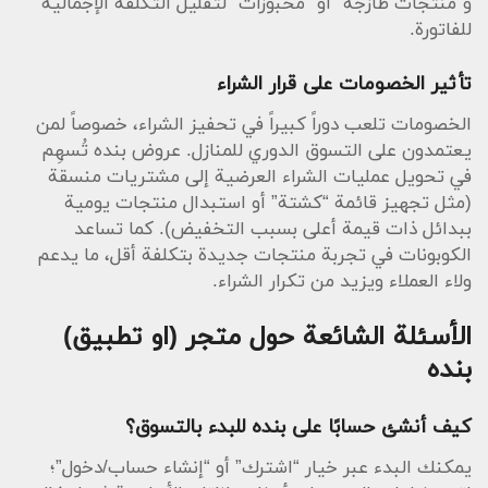
و”منتجات طازجة” أو “مخبوزات” لتقليل التكلفة الإجمالية
للفاتورة.
تأثير الخصومات على قرار الشراء
الخصومات تلعب دوراً كبيراً في تحفيز الشراء، خصوصاً لمن
يعتمدون على التسوق الدوري للمنازل. عروض بنده تُسهِم
في تحويل عمليات الشراء العرضية إلى مشتريات منسقة
(مثل تجهيز قائمة “كشتة” أو استبدال منتجات يومية
ببدائل ذات قيمة أعلى بسبب التخفيض). كما تساعد
الكوبونات في تجربة منتجات جديدة بتكلفة أقل، ما يدعم
ولاء العملاء ويزيد من تكرار الشراء.
الأسئلة الشائعة حول متجر (او تطبيق)
بنده
كيف أنشئ حسابًا على بنده للبدء بالتسوق؟
يمكنك البدء عبر خيار “اشترك” أو “إنشاء حساب/دخول”؛