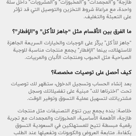
طازجة” و”المجمدات” و”المخبوزات” و”المشروبات” داخل سلة
واحدة، مع مراعاة شروط التخزين والتوصيل التي قد تؤثر
على التعبئة والتغليف.
ما الفرق بين الأقسام مثل “جاهز للأكل” و”الإفطار”؟
“جاهز للأكل” يركّز على الوجبات والخيارات السريعة الجاهزة
للاستهلاك، بينما “الإفطار” يجمع منتجات مناسبة للوجبة
الصباحية مثل الحبوب ومنتجات الألبان والمربيات.
كيف أحصل على توصيات مخصصة؟
بعد إنشاء الحساب وتسجيل الدخول، ستظهر لك توصيات
تحت “اخترناها لك” مبنية على تفضيلاتك وسجل
مشترياتك لتسهيل عملية التسوق وتوفير الوقت.
خلاصة: بنده يجمع بين تنوع التصنيفات مثل منتجات
طازجة، الأطعمة الأساسية، المخبوزات والمجمدات مع تجربة
رقمية مبسطة تتيح للمستهلكين في السعودية التسوق
بكفاءة. متابعة العروض والكوبونات وتفعيلها عند الطلب