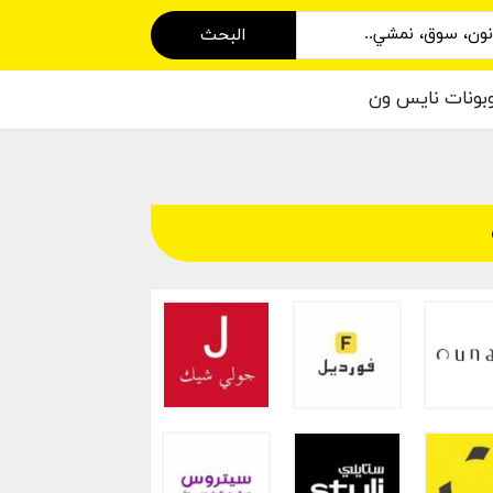
البحث
بونات نايس ون