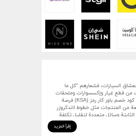
تسوق متكاملة لعشاق السيارات، فشعارهم “كل ما
 من قطع غيار وإكسسوارات وملحقات
أداء. عند البحث عن توفير فعلي على مشترياتك، يعتبر كود خصم باور كار رمز (KSA) فرصة
ة من المنتجات مثل خطوط لاندكروزر
ثابتة وسائل متعددة لتقليل تكلفة
إقرأ المزيد