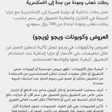
رحلات ذهاب وعودة من جدة إلى الاسكندرية
حجز رحلات داخلية أو دولية قصيرة إلى الإسكندرية مع مزايا
السرعة في الاختيار والمقارنة للحصول على سعر مناسب؛
رحلات ذهاب وعودة ابتداءً من 748 ريال سعودي.
العروض وكوبونات ويجو (ويجو)
العروض والكوبونات في ويجو تعمل كآلية لتحفيز الحجز من
خلال تخفيضات على الأسعار أو مزايا إضافية عند استخدام
التطبيق. كيفية عملها وفوائدها للمستخدم:
كيفية عمل الكوبونات: تظهر عروض موسمية أو كوبونات ضمن
التطبيق أو خلال عمليات البحث تمكن المستخدمين من الاستفادة
من تخفيض مباشر أو خصم على رسوم الحجز عند استيفاء شروط
محددة.
كيف يستفيد المستخدم: إدخال كوبون صالح عند الدفع أو اختيار
عرض خاص عبر التطبيق يتيح الحصول على سعر أقل، أو خيارات دفع
مرنة (مثل تقسيط عبر تابى أو Tamara) تقلل العبء المالي الفوري.
تأثير الخصومات على قرار الشراء: الخصومات تجعل المقارنة أكثر
فاعلية، فقد يتحول قرار المسافر من تأجيل الحجز إلى إتمامه فورًا