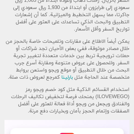
السعر بالريال: رحلات ذهاب وعودة ابتداءً من 1,063 ريال
سعودي إلى طرابزون أو ابتداءً من 1,930 ريال سعودي إلى
جاكرتا، مما يسهل التخطيط والميزانية. كما أن إشعارات
التطبيق والبحث الذكي تساعدك على العثور على أفضل
تواريخ السفر وأقل الأسعار.
يمكن أيضاً الاطلاع على مقارنات وتلميحات خاصة بالحجز من
خلال مصادر موثوقة، ففي بعض الأحيان تجد شراكات أو
حملات ترويجية تربط بين خدمات متعددة لتغيير تجربة
السفر. وللحصول على عروض متنوعة ومقارنة أسرع جرب
البحث من خلال التطبيق أو موقع ويجو واستعن بروابط
متخصصة عند الحاجة مثل
بارلينا
كمرجع لعروض ذات صلة.
استخدام القسائم الذكية مثل كود خصم ويجو رمز
(ILOVEWEGO) يمنحك فرصة لتخفيض تكاليف الرحلات
والفنادق ويجعل من ويجو أداة فعالة للعثور على أفضل
الصفقات وإتمام الحجز بأمان وبخيارات دفع مرنة.