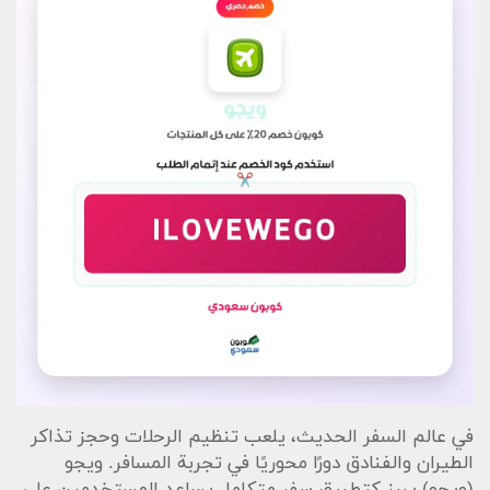
في عالم السفر الحديث، يلعب تنظيم الرحلات وحجز تذاكر
الطيران والفنادق دورًا محوريًا في تجربة المسافر. ويجو