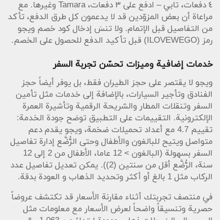
٤ دفعات، تابي – ادفع على ٣ دفعات، Tamara وغيرها. مع
تواريخ السفر وأقل الأسعار.
مراعاة أن بعض المزوّدين قد لا يدعمون كل طرق الدفع، تأكد
يمكن أيضاً الاطلاع على مقارنات وتلميحات خاصة بالحجز
من التفاصيل قبل الإتمام. ولا تنسَ إدخال كود خصم ويجو
من خلال مصادر موثوقة، ففي بعض الأحيان تجد شراكات أو
رمز (ILOVEWEGO) قبل تأكيد الدفع للحصول على الخصم.
حملات ترويجية تربط بين خدمات متعددة لتغيير تجربة
السفر. وللحصول على عروض متنوعة ومقارنة أسرع جرب
خدمات إضافية وميزات تحسّن تجربة السفر
البحث من خلال التطبيق أو موقع ويجو واستعن بروابط
متخصصة عند الحاجة مثل
بارلينا
كمرجع لعروض ذات صلة.
ويجو لا يقتصر على حجز الطيران فقط، بل يوفر أيضاً حجز
الفنادق وتأجير السيارات، بالإضافة إلى خدمات مثل تأمين
استخدام القسائم الذكية مثل كود خصم ويجو رمز
السفر وتنقلات المطار والشريحة الرقمية وتأشيرة العمرة
(ILOVEWEGO) يمنحك فرصة لتخفيض تكاليف الرحلات
الإلكترونية. التقييمات على التطبيق توضح جودة الخدمة:
والفنادق ويجعل من ويجو أداة فعالة للعثور على أفضل
تقييم 4.7 مع أعداد تحميلات ضخمة، ويجو يقدم دعم
الصفقات وإتمام الحجز بأمان وبخيارات دفع مرنة.
متواصل ويتيح للبالغون والأطفال وحتى الرُّضَّع إدارة تفاصيل
السفر بسهولة (البالغون > 12 عاما، الأطفال من 2 إلى 12
سنة، الرُّضَّع أقل من سنتين (2)). يمكن تعديل تفاصيل عدد
الركاب مثل 1 بالغ أو أكثر وتحديد الذهاب و العودة بدقة.
في منتصف تجربتك أثناء مقارنة الأسعار قد تكتشف عروضاً
حصرية وتنسيقاً واضحاً لعرض الأسعار مع معلومات مثل