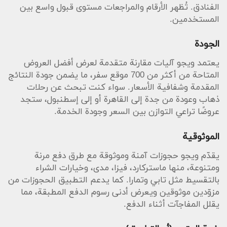
الفنادق. تُظهر الأرقام والمراجعات مستوى قبول واسع بين
المستخدمين.
الجودة
يعتمد ويجو آليات مقارنة متقدمة لعرض أفضل العروض
المتاحة من أكثر من 700 موقع سفر، ما يضمن جودة النتائج
المقدمة وشفافية الأسعار. سواء كنت تبحث عن رحلات
ذهاب وعودة من جدة إلى القاهرة أو إلى إسطنبول، ستجد
عروضًا تراعي التوازن بين السعر وجودة الخدمة.
الموثوقية
يقدّم ويجو حجوزات آمنة وموثوقة مع طرق دفع مرنة
ومتنوعة، منها ماستركارد، فيزا، مدى، وخيارات الشراء
بالتقسيط مثل تابي وتمارا. كما يدعم التطبيق الحجوزات من
مزوّدين موثوقين ويعرض أدنى رسوم الدفع المطبقة، مما
يقلل المفاجآت أثناء الدفع.