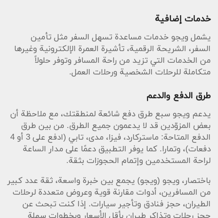
خدمات إضافية
يشمل ويجو خدمات مساعدة تسهل السفر مثل تأمين
السفر، الشريحة الرقمية، تأشيرة العمرة الإلكترونية وغيرها
من الخدمات التي تزيد من راحة المسافر وتوفر حلولاً
متكاملة للرحلات الشخصية ورحلات العمل.
طرق الدفع والدعم
يدعم ويجو سبع طرق دفع شائعة لمنطقتك، مع ملاحظة أن
بعض المزوّدين قد لا يدعمون جميع الطرق. من بين طرق
الدفع المتاحة: ماستركارد، فيزا، مدى، تابي (ادفع على 3 أو 4
دفعات)، وتمارا. كما يوفر التطبيق دعمًا على مدار الساعة
لراحة المستخدمين وإتمام الحجوزات بثقة.
باختصار، ويجو (ويجو) يجمع بين خبرة واسعة، ثقة عدد كبير
من المسافرين، أدوات مقارنة قوية وعروض متعددة لرحلات
الطيران، حجز فنادق وتأجير سيارات. إذا كنت تبحث عن
حجز رحلات وتذاكر طيران بأقل الأسعار وبخطوات سهلة