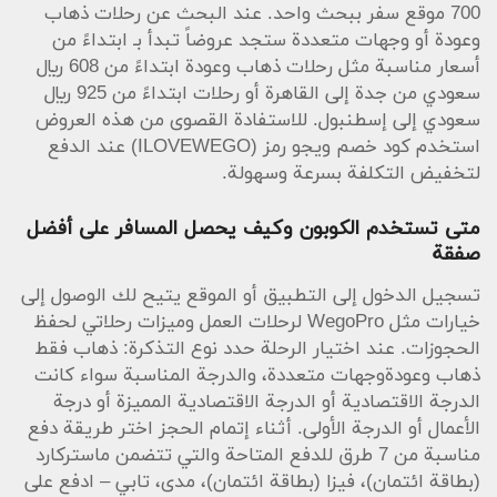
700 موقع سفر ببحث واحد. عند البحث عن رحلات ذهاب
كود خصم ويجو رمز (ILOVEWEGO) قبل تأكيد الدفع
وعودة أو وجهات متعددة ستجد عروضاً تبدأ بـ ابتداءً من
للحصول على الخصم.
أسعار مناسبة مثل رحلات ذهاب وعودة ابتداءً من 608 ريال
خدمات إضافية وميزات تحسّن تجربة السفر
سعودي من جدة إلى القاهرة أو رحلات ابتداءً من 925 ريال
ويجو لا يقتصر على حجز الطيران فقط، بل يوفر أيضاً حجز
سعودي إلى إسطنبول. للاستفادة القصوى من هذه العروض
الفنادق وتأجير السيارات، بالإضافة إلى خدمات مثل تأمين
استخدم كود خصم ويجو رمز (ILOVEWEGO) عند الدفع
السفر وتنقلات المطار والشريحة الرقمية وتأشيرة العمرة
لتخفيض التكلفة بسرعة وسهولة.
الإلكترونية. التقييمات على التطبيق توضح جودة الخدمة:
تقييم 4.7 مع أعداد تحميلات ضخمة، ويجو يقدم دعم
متى تستخدم الكوبون وكيف يحصل المسافر على أفضل
متواصل ويتيح للبالغون والأطفال وحتى الرُّضَّع إدارة
صفقة
تفاصيل السفر بسهولة (البالغون > 12 عاما، الأطفال من 2
إلى 12 سنة، الرُّضَّع أقل من سنتين (2)). يمكن تعديل
تسجيل الدخول إلى التطبيق أو الموقع يتيح لك الوصول إلى
تفاصيل عدد الركاب مثل 1 بالغ أو أكثر وتحديد الذهاب و
خيارات مثل WegoPro لرحلات العمل وميزات رحلاتي لحفظ
العودة بدقة.
الحجوزات. عند اختيار الرحلة حدد نوع التذكرة: ذهاب فقط
في منتصف تجربتك أثناء مقارنة الأسعار قد تكتشف عروضاً
ذهاب وعودةوجهات متعددة، والدرجة المناسبة سواء كانت
حصرية وتنسيقاً واضحاً لعرض الأسعار مع معلومات مثل
الدرجة الاقتصادية أو الدرجة الاقتصادية المميزة أو درجة
السعر بالريال: رحلات ذهاب وعودة ابتداءً من 1,063 ريال
الأعمال أو الدرجة الأولى. أثناء إتمام الحجز اختر طريقة دفع
سعودي إلى طرابزون أو ابتداءً من 1,930 ريال سعودي إلى
مناسبة من ‎7 طرق للدفع المتاحة والتي تتضمن ماستركارد
جاكرتا، مما يسهل التخطيط والميزانية. كما أن إشعارات
(بطاقة ائتمان)، فيزا (بطاقة ائتمان)، مدى، تابي – ادفع على
التطبيق والبحث الذكي تساعدك على العثور على أفضل