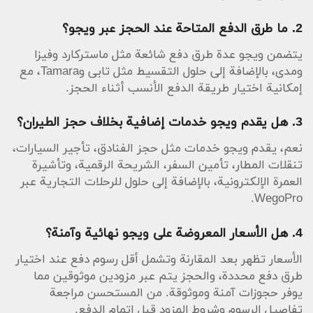
2. ما طرق الدفع المتاحة عند الحجز عبر ويجو؟
يتضمن ويجو عدة طرق دفع شائعة مثل ماستركارد وفيزا
ومدى، بالإضافة إلى حلول التقسيط مثل تابى وTamara، مع
إمكانية اختيار طريقة الدفع الأنسب أثناء الحجز.
3. هل يقدم ويجو خدمات إضافية بخلاف حجز الطيران؟
نعم، يقدم ويجو خدمات مثل حجز الفنادق، تأجير السيارات،
تنقلات المطار، تأمين السفر، الشريحة الرقمية، وتأشيرة
العمرة الإلكترونية، بالإضافة إلى حلول للرحلات التجارية عبر
WegoPro.
4. هل الأسعار المعروضة على ويجو نهائية وآمنة؟
الأسعار تظهر بعد المقارنة وتشمل أقل رسوم دفع عند اختيار
طرق دفع محددة، والحجز يتم عبر مزودين موثوقين مما
يوفر حجوزات آمنة وموثوقة. من المستحسن مراجعة
تفاصيل الرسوم وشروط المزود قبل إتمام الدفع.