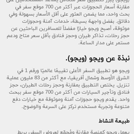
(ويجو) يبرز كتطبيق سفر متكامل يساعد المستخدمين على
مقارنة أسعار الحجوزات عبر أكثر من 700 موقع سفر في
بحث واحد، مما يضمن العثور على أقل الأسعار بسهولة وفي
دقائق. بفضل واجهة بسيطة، خدمات آمنة وحجوزات
موثوقة، أصبح ويجو خيارًا مفضلاً للمسافرين الباحثين عن
حجز رحلات، تذاكر طيران وحجز فنادق بأقل سعر متاح ودعم
مستمر على مدار الساعة.
نبذة عن ويجو (ويجو).
ويجو هو تطبيق السفر الأعلى تقييمًا عالميًا ورقم 1 في
الشرق الأوسط وشمال أفريقيا، مع أكثر من 83 مليون عملية
تنزيل. يختص التطبيق بمقارنة وحجز رحلات الطيران، حجز
فنادق وتأجير السيارات من أكثر من 700 موقع سفر ببحث
واحد. يقدم ويجو حجوزات آمنة وموثوقة مع خيارات دفع
متنوعة وتجربة مستخدم تركز على السرعة والوضوح.
طبيعة النشاط
يعمل ويجو كمنصة مقارنة ومُجمّع لعروض السفر، يربط