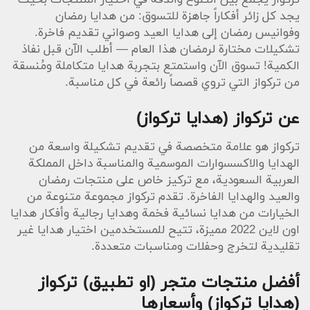
تركواز يجمع بين التنوع والدقة في اختيار المنتجات بحيث
يجد كل زائر أفكاراً جاهزة للتسوق: من هدايا رمضان
وفوانيس رمضان إلى هدايا العيد وصواني تقديم فاخرة.
تشكيلات مختارة لرمضان هذا العام — أطلب الآن قبل نفاذ
الكمية! تسوق الآن واستمتع بتجربة هدايا متكاملة ومُنسقة
من تركواز التي تروي قصصاً رائعة في كل مناسبة.
عن تركواز (هدايا تركواز)
تركواز هو علامة متخصصة في تقديم تشكيلة واسعة من
الهدايا والاكسسوارات الموسمية والمناسبة داخل المملكة
العربية السعودية، مع تركيز خاص على منتجات رمضان
والعيد والهدايا الفاخرة. تقدم تركواز مجموعة متنوعة من
الخيارات من هدايا نسائية فخمة وهدايا رجالية وأفكار هدايا
اون لاين 2022 مميزة، تتيح للمستخدمين اختيار هدايا غير
تقليدية لتخرج وحفلات ومناسبات متعددة.
أفضل منتجات متجر (او تطبيق) تركواز
(هدايا تركواز) وأسعارها