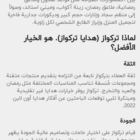
رمضانية، ملاعق رمضان، زينة أكواب، وميني استاند، وصولاً
إلى منظم سجاد وإنارات حجم كبير وديكورات جدارية فاخرة
لتجميل المنزل وإبراز الطابع الشخصي لكل زاوية.
لماذا تركواز (هدايا تركواز). هو الخيار
الأفضل؟
الثقة
ثقة العملاء بتركواز نابعة من التزامه بتقديم منتجات متقنة
ومجموعات مُنسقة تناسب المناسبات المختلفة مثل رمضان
والعيد والتخرج. تركواز يوفر خيارات هدايا غير تقليدية
ومبتكرة تلبي توقعات الباحثين عن أفكار هدايا أون لاين
2022.
الجودة
قِيام تركواز على اختيار خامات وتصاميم عالية الجودة يظهر