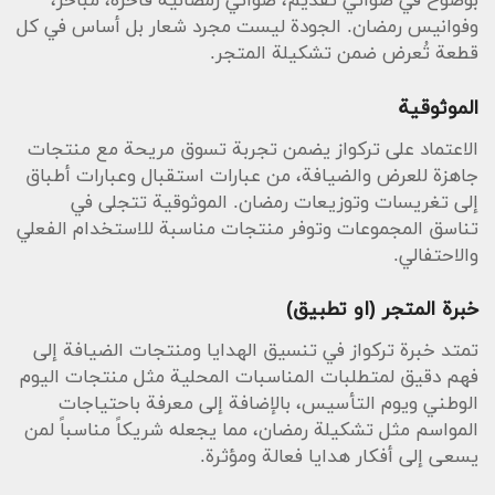
بوضوح في صواني تقديم، صواني رمضانية فاخرة، مباخر،
وفوانيس رمضان. الجودة ليست مجرد شعار بل أساس في كل
قطعة تُعرض ضمن تشكيلة المتجر.
الموثوقية
الاعتماد على تركواز يضمن تجربة تسوق مريحة مع منتجات
جاهزة للعرض والضيافة، من عبارات استقبال وعبارات أطباق
إلى تغريسات وتوزيعات رمضان. الموثوقية تتجلى في
تناسق المجموعات وتوفر منتجات مناسبة للاستخدام الفعلي
والاحتفالي.
خبرة المتجر (او تطبيق)
تمتد خبرة تركواز في تنسيق الهدايا ومنتجات الضيافة إلى
فهم دقيق لمتطلبات المناسبات المحلية مثل منتجات اليوم
الوطني ويوم التأسيس، بالإضافة إلى معرفة باحتياجات
المواسم مثل تشكيلة رمضان، مما يجعله شريكاً مناسباً لمن
يسعى إلى أفكار هدايا فعالة ومؤثرة.