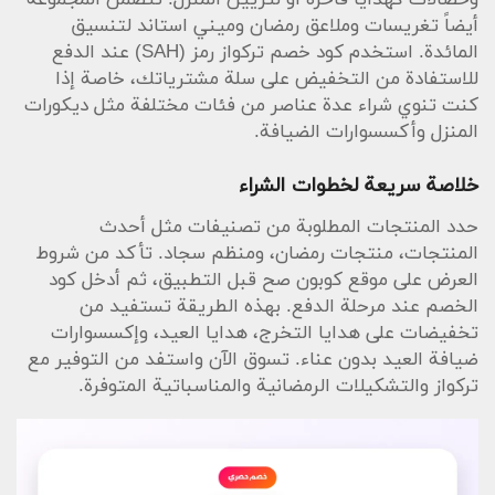
أيضاً تغريسات وملاعق رمضان وميني استاند لتنسيق
المائدة. استخدم كود خصم تركواز رمز (SAH) عند الدفع
للاستفادة من التخفيض على سلة مشترياتك، خاصة إذا
كنت تنوي شراء عدة عناصر من فئات مختلفة مثل ديكورات
المنزل وأكسسوارات الضيافة.
خلاصة سريعة لخطوات الشراء
حدد المنتجات المطلوبة من تصنيفات مثل أحدث
المنتجات، منتجات رمضان، ومنظم سجاد. تأكد من شروط
العرض على موقع كوبون صح قبل التطبيق، ثم أدخل كود
الخصم عند مرحلة الدفع. بهذه الطريقة تستفيد من
تخفيضات على هدايا التخرج، هدايا العيد، وإكسسوارات
ضيافة العيد بدون عناء. تسوق الآن واستفد من التوفير مع
تركواز والتشكيلات الرمضانية والمناسباتية المتوفرة.