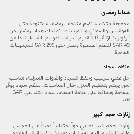
هدايا رمضان
مجموعة متكاملة تضم منتجات رمضانية متنوعة مثل
الفوانيس والصواني والتوزيعات. تمنحك هدايا رمضان من
تركواز خيارًا أنيقًا لتقديم تحيات الموسم. الأسعار تبدأ من
SAR 49 للقطع الصغيرة وتصل حتى SAR 299 للمجموعات
الفاخرة.
منظم سجاد
حل عملي لترتيب وحفظ السجاد والأدوات المنزلية، مناسب
لمن يهتم بتنظيم المنزل خلال المناسبات. منظم سجاد يوفّر
مساحة ويحافظ على نظافة السجاد، سعره التقريبي SAR
79.
إنارات حجم كبير
إنارات حجم كبير تضفي جواً احتفالياً مميزاً على المجلس
والاستقبال، مثالية للفعاليات ومداخل الاستقبال. الفائدة