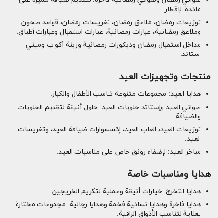
صواني رمضان وصواني رمضانية فاخرة: لتقديم ضيافة مميزة على
مائدة الإفطار.
توزيعات رمضان، ملاعق رمضان، تغريسات رمضان، قواعد صحون
وملاعق رمضانية، عبارات رمضانية، عبارات استقبال وعبارات أطباق.
مداخل استقبال رمضان وديكورات رمضانية وزينة أكواب وميني
استاند.
منتجات وتجهيزات العيد
هدايا العيد: مجموعات متنوعة تناسب الأطفال والكبار.
صواني العيد وإستاتد حلويات العيد: حلول أنيقة لتقديم الحلويات
والضيافة.
توزيعات العيد، ألعاب العيد، إكسسوارات ضيافة العيد، وتغريسات
العيد.
مباخر العيد: لإضفاء رونق خاص على مناسبات العيد.
هدايا ومناسبات خاصة
هدايا التخرج: خيارات أنيقة وعملية لتكريم الخريجين.
هدايا فاخرة وهدايا نسائية فخمة وهدايا رجالية: مجموعات مختارة
بعناية لتناسب الأذواق الراقية.