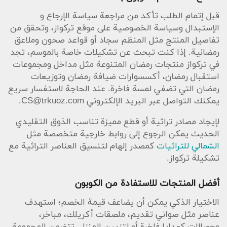
خلاصة سريعة لخطوات الشراء
قبل إتمام الطلب تأكد من مراجعة سياسة الإرجاع و
حدد المنتجات المطلوبة من تصنيفات مثل أحدث
الإستبدال وسياسة الخصوصية على موقع تركواز، وتحقق من
المنتجات، منتجات رمضان، ومنظم سجاد. تأكد من شروط
تفاصيل المنتج مثل المنظم سجاد أو قواعد صحون وملاعق
العرض على موقع كوبون صح قبل التطبيق، ثم أدخل كود
رمضانية. إذا كنت تبحث عن تشكيلات خاصة بالموسم، تجد
الخصم عند مرحلة الدفع. بهذه الطريقة تستفيد من
في تركواز منتجات رمضان المتنوعة مثل مداخل ومجموعات
تخفيضات على هدايا التخرج، هدايا العيد، وإكسسوارات
استقبال رمضان، أكسسوارات ضيافة رمضان وتوزيعات
ضيافة العيد بدون عناء. تسوق الآن واستفد من التوفير مع
رمضان التي تضفي لمسة فاخرة. عند الحاجة لاستفسار سريع
تركواز والتشكيلات الرمضانية والمناسباتية المتوفرة.
يمكنك التواصل عبر البريد الإلكتروني
CS@trkuoz.com
.
لإيجاد مصادر تراثية أو قطع مميزة تناسب الذوق التقليدي
الحديث يمكن الرجوع إلى روابط خارجية متخصصة مثل
الشمالي للتراثيات
كمصدر إلهام لتنسيق العناصر التراثية مع
تشكيلة تركواز.
أفضل المنتجات للاستفادة من الكوبون
الاختيار الذكي يمكن أن يضاعف قيمة الخصم؛ استهدف
عناصر مثل صواني تقديم، ملصقات أكريلك، مباخر،
وحصالات كهدايا فاخرة أو لتزيين المنزل. تتضمن المجموعة