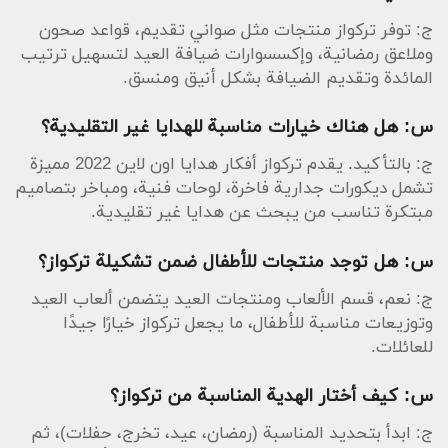
ج: توفر تركواز منتجات مثل صواني تقديم، قواعد صحون
وملاعق رمضانية، وإكسسوارات ضيافة العيد لتسهيل ترتيب
المائدة وتقديم الضيافة بشكل أنيق ومنسق.
س: هل هناك خيارات مناسبة للهدايا غير التقليدية؟
ج: بالتأكيد. يقدم تركواز أفكار هدايا اون لاين 2022 مميزة
تشمل ديكورات جدارية فاخرة، لوحات فنية، ومباخر بتصاميم
مبتكرة تناسب من يبحث عن هدايا غير تقليدية.
س: هل توجد منتجات للأطفال ضمن تشكيلة تركواز؟
ج: نعم، قسم الألعاب ومنتجات العيد يتضمن ألعاب العيد
وتوزيعات مناسبة للأطفال، ما يجعل تركواز خيارًا جيدًا
للعائلات.
س: كيف أختار الهدية المناسبة من تركواز؟
ج: ابدأ بتحديد المناسبة (رمضان، عيد، تخرج، حفلات)، ثم