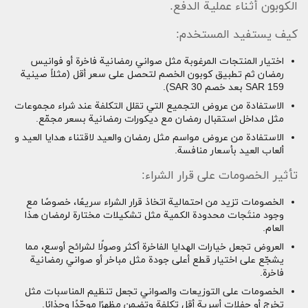
الكوبون أثناء عملية الدفع.
كيف يستفيد المستخدم:
اختيار المنتجات المرغوبة مثل صواني رمضانية فاخرة أو فوانيس
رمضان ثم تطبيق كوبون الخصم لتحصل على سعر أقل (مثلاً صينية
SAR 159 بعد خصم SAR 30).
الاستفادة من عروض التجميع التي تقلل التكلفة عند شراء مجموعات
مثل مداخل استقبال رمضان مع ديكورات رمضانية بسعر مجمّع.
الاستفادة من عروض مواسم مثل رمضان والعيد لاقتناء هدايا العيد و
ألعاب العيد بأسعار منافسة.
تأثير الخصومات على قرار الشراء:
الخصومات تزيد من احتمالية اتخاذ قرار الشراء سريعًا، خصوصًا مع
وجود منتَجات محدودة الكمية مثل تشكيلات مختارة لرمضان هذا
العام.
العروض تجعل خيارات الهدايا الفاخرة أكثر وصولًا لشرائح أوسع، مما
يشجّع على اختيار قطع أعلى جودة مثل مباخر أو صواني رمضانية
فاخرة.
الخصومات على التوزيعات والصواني تجعل تنظيم المناسبات مثل
تخرج أو حفلات أسرية أقل تكلفة وتضمن مظهرًا موحّدًا وجذابًا.