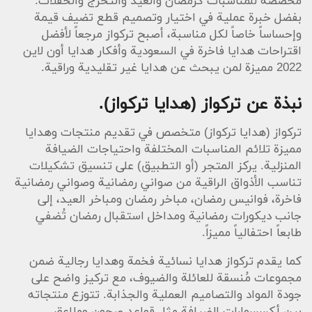
مخصصة للمناسبات كرمضان والعيد والتخرج والحفلات.
بفضل خبرة عملية في اختيار وتصميم قطع تضيف قيمة
وإحساساً خاصاً لكل مناسبة، أصبح تركواز مرجعاً لأفضل
اقتراحات هدايا فاخرة في السعودية وأفكار هدايا أون لاين
2022 مميزة لمن يبحث عن هدايا غير تقليدية وراقية.
نبذة عن تركواز (هدايا تركواز).
تركواز (هدايا تركواز) متخصص في تقديم منتجات وهدايا
مميزة تلائم المناسبات المختلفة واحتياجات الضيافة
المنزلية. يركز المتجر (أو التطبيق) على تنسيق تشكيلات
تناسب الأذواق الراقية من صواني رمضانية وصواني رمضانية
فاخرة، فوانيس رمضان، مباخر رمضان ومباخر العيد، إلى
جانب ديكورات رمضانية ومداخل استقبال رمضان تُضفي
طابعاً احتفالياً مميزاً.
كما يقدم تركواز هدايا نسائية فخمة وهدايا رجالية ضمن
مجموعات مُنسقة للعائلة والضيوف، مع تركيز واضح على
جودة المواد والتصاميم العملية والجذابة. تتوزع منتجاته
بين أكسسوارات الضيافة مثل قواعد صحون وملاعق