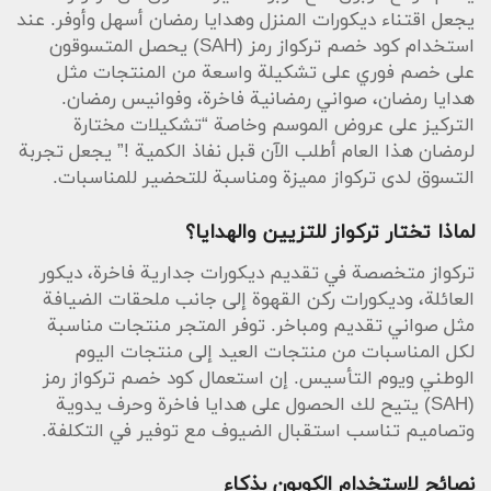
وملاعق رمضانية. إذا كنت تبحث عن تشكيلات خاصة
يجعل اقتناء ديكورات المنزل وهدايا رمضان أسهل وأوفر. عند
بالموسم، تجد في تركواز منتجات رمضان المتنوعة مثل
استخدام كود خصم تركواز رمز (SAH) يحصل المتسوقون
مداخل ومجموعات استقبال رمضان، أكسسوارات ضيافة
على خصم فوري على تشكيلة واسعة من المنتجات مثل
رمضان وتوزيعات رمضان التي تضفي لمسة فاخرة. عند
هدايا رمضان، صواني رمضانية فاخرة، وفوانيس رمضان.
الحاجة لاستفسار سريع يمكنك التواصل عبر البريد
التركيز على عروض الموسم وخاصة “تشكيلات مختارة
الإلكتروني
CS@trkuoz.com
.
لرمضان هذا العام أطلب الآن قبل نفاذ الكمية !” يجعل تجربة
لإيجاد مصادر تراثية أو قطع مميزة تناسب الذوق التقليدي
التسوق لدى تركواز مميزة ومناسبة للتحضير للمناسبات.
الحديث يمكن الرجوع إلى روابط خارجية متخصصة مثل
الشمالي للتراثيات
كمصدر إلهام لتنسيق العناصر التراثية
لماذا تختار تركواز للتزيين والهدايا؟
مع تشكيلة تركواز.
تركواز متخصصة في تقديم ديكورات جدارية فاخرة، ديكور
أفضل المنتجات للاستفادة من الكوبون
العائلة، وديكورات ركن القهوة إلى جانب ملحقات الضيافة
الاختيار الذكي يمكن أن يضاعف قيمة الخصم؛ استهدف
مثل صواني تقديم ومباخر. توفر المتجر منتجات مناسبة
عناصر مثل صواني تقديم، ملصقات أكريلك، مباخر،
لكل المناسبات من منتجات العيد إلى منتجات اليوم
وحصالات كهدايا فاخرة أو لتزيين المنزل. تتضمن
الوطني ويوم التأسيس. إن استعمال كود خصم تركواز رمز
المجموعة أيضاً تغريسات وملاعق رمضان وميني استاند
(SAH) يتيح لك الحصول على هدايا فاخرة وحرف يدوية
لتنسيق المائدة. استخدم كود خصم تركواز رمز (SAH) عند
وتصاميم تناسب استقبال الضيوف مع توفير في التكلفة.
الدفع للاستفادة من التخفيض على سلة مشترياتك، خاصة
إذا كنت تنوي شراء عدة عناصر من فئات مختلفة مثل
ديكورات المنزل وأكسسوارات الضيافة.
نصائح لاستخدام الكوبون بذكاء