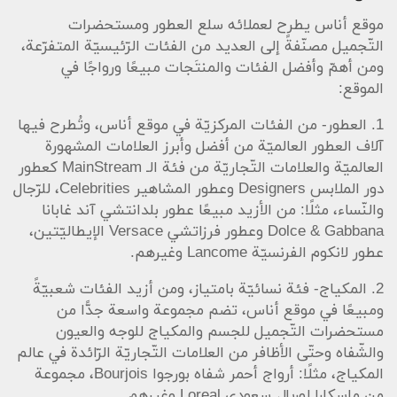
موقع أناس يطرح لعملائه سلع العطور ومستحضرات
التّجميل مصنّفةً إلى العديد من الفئات الرّئيسيّة المتفرّعة،
ومن أهمّ وأفضل الفئات والمنتَجات مبيعًا ورواجًا في
الموقع:
1. العطور- من الفئات المركزيّة في موقع أناس، وتُطرح فيها
آلاف العطور العالميّة من أفضل وأبرز العلامات المشهورة
العالميّة والعلامات التّجاريّة من فئة الـ MainStream كعطور
دور الملابس Designers وعطور المشاهير Celebrities، للرّجال
والنّساء، مثلًا: من الأزيد مبيعًا عطور بلدانتشي آند غابانا
Dolce & Gabbana وعطور فرزاتشي Versace الإيطاليّتين،
عطور لانكوم الفرنسيّة Lancome وغيرهم.
2. المكياج- فئة نسائيّة بامتياز، ومن أزيد الفئات شعبيّةً
ومبيعًا في موقع أناس، تضم مجموعة واسعة جدًّا من
مستحضرات التّجميل للجسم والمكياج للوجه والعيون
والشّفاه وحتّى الأظافر من العلامات التّجاريّة الرّائدة في عالم
المكياج، مثلًا: أرواج أحمر شفاه بورجوا Bourjois، مجموعة
من ماسكارا لوريال سعودي Loreal وغيرهم.