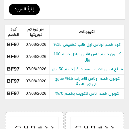
كنتى و دولتشي اند غابانا و سيلف بورتريت و لورا ميرسيه
وهو بهدا أفضل وجهة لمن تبحث عن الاناقة و التمييز و
إقرأ المزيد
الفخامة والاطلالة العصرية موقع أناس هو موقع الماركات
الفاخرة بدون منازع . تم افتتاح الموقع سنة 15 ديسمبر
2016 كأحد المواقع التابعة لمجموعة الطاير وموقع أناس
اخر مره تم
كود
الكوبونات
الدي يشمل أكثر من 150 ماركة فاخرة من الماركات التي
تجربتها
الخصم
ابدعها المصممين العالمين و من أنحاء الشرق الأوسط
BF97
كود خصم اوناس اول طلب تخفيض 15%
07/08/2026
كوبون 2024.
كوبون خصم اناس افنان الباتل خصم 100
BF97
07/08/2026
جدول باحدث كوبون خصم اناس المتوفرة
ريال
BF97
موقع اناس للشراء السعودية | خصم 50 ريال
07/08/2026
حالة
رمز
عنوان اكواد الخصم
الكوبون
الكود
كوبون خصم اوناس الامارات 15% ساري
BF97
07/08/2026
على اى طلبية
كوبون اناس السعودية 2024
فعال
BF97
BF97
كوبون خصم اناس الكويت بخصم 70%
07/08/2026
كود خصم اناس على جميع الطلبيات
حصري
BF97
كوبون اناس على جميع منتجات
جديد
BF97
المتجر
كوبون خصم اناس بمناسبة الجمعة
حصري
BF97
البيضاء