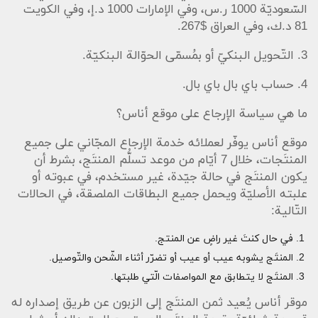
السّعوديّة 1000 ر.س، وفي الإمارات 1000 د.إ، وفي الكويت
81 د.ك، وفي العراق $267.
3. التّحويل البنكيّ أو بمُسمّى الحوّالة البنكيّة.
4. حساب باي بال باي بال.
ما هي سياسة الإرجاع على موقع أناس؟
موقع أناس يوفّر لعملائه خدمة الإرجاع المجّاني على جميع
المنتَجات، خلال 7 أيّام من موعد تسلُّم المنتَج، بشرط أن
يكون المنتَج في حالة جيّدة، غير مستخدم، في عبوته أو
علبته الأصليّة ويحمل جميع البطاقات الملصقة، في الحالات
التّالية:
في حال كنتَ غير راضٍ عن المنتج.
المنتَج يشوبه عيب أو عيب أو تضرّر أثناء الشّحن والتّوصيل.
المنتَج لا يتطابق مع المواصفات الّتي طلبتها.
موقر أناس يُعيد ثمن المنتَج إلى الزبون عن طريق إصداره له