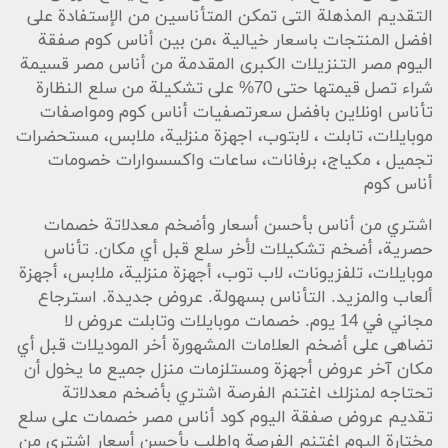
التقديم المذهلة التى تمكن المتأناسين من الإستفادة على
افضل المنتجات باسعار خيالية ،من بين أناس كوم صفقة
اليوم مصر التنزيلات الكبرى المقدمة من أناس مصر قسيمة
شراء تصل قيمتها حتى 70% على تشكيلة من سلع النظارة
تأناس اونلاين بافضل سعرتصفيات أناس كوم ومواصفات
موبايلات، تابلت ، لابتوب، اجهزة منزلية، ملابس، مستحضرات
تجميل ، مكياج، برفانات، ساعات واكسسوارات خصومات
أناس كوم
اشتري من أناس بأحسن أسعار وأضخم معدلاتة خصمات
حصرية، أضخم تشكيلات لأخر سلع قبل أي مكان. تأناس
موبايلات، تلفزيونات، لاب توب، أجهزة منزلية، ملابس، أجهزة
ألعاب والمزيد. التأناس بسهولة. عروض جديدة. استرجاع
مجاني في 14 يوم. خصمات موبايلات وتابلت عروض لا
تضاهى على أضخم العلامات المشهورة أخر الموديلات قبل أي
مكان آخر عروض أجهزة ومستلزمات منزل جميع ما يخول أن
تحتاجه لمنزلك اغتنم الفرصة اشتري بأضخم معدلاتة
تقديم عروض صفقة اليوم كود أناس مصر خصمات على سلع
مختارة اليوم اغتنم الفرصة واطلب بأحسن أسعار اشترى من