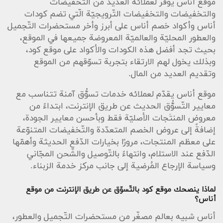
موقع أناس يوفّر لعملائه العديد من التّخفيضات
والتخفيضات والتخفيضات التّرويجيّة الّتي تضم كودات
أناس وأكواد خصم أناس على أبرز وأخر مستحضرات التّجميل
والعطور المحليّة والعالميّة المعروضة جميعها في الموقع،
بحيث تجد أفضل هذه الكودات والأكواد على موقع كود،
وبذلك يخول لهم الارتقاء بتجربة تسوّقهم من الموقع
وتقديم العديد من المال.
موقع أناس يقدّم لعملائه خدمات تسوُّق آمنة تتناسب مع
معايير التّسوُّق الحديث عن طريق الإنترنت، ابتداءً من
معروض المنتَجات الأصليّة فقط وبأحسن معايير الجودة،
إضافةً إلى عروض الخصم المتعدّدة والتّخفيضات المتنوّعة
على معظم المنتجات، مرورًا بخيارات الدّفع الحديثة وأهمّها
الدّفع عند الاستلام، وانتهاءً بالتّوصيل والشّحن المجّاني
وسياسة الإرجاع المُرضية إلى جانب مركز خدمة الزبناء.
لماذا ينصحك موقع كود بالتّسوّق عن طريق الإنترنت من موقع
أناس؟
أناس شبيه بعالم مصغّر من مستحضرات التّجميل والعطور،