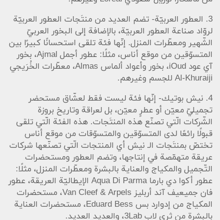
3. العطور العربيّة- تضم العديد من منتَجات العطور العربيّة
لروّاد صناعة العطور العربيّة، بالإضافة إلى البخور العربيّ
الشّهير ومعطّرات المنزل. إنّها فئة تلقى استحسانًا كبيرًا بين
المتسوّقين من موقع أناس، مثلًا: عطور أجمل Ajmal، بخور
آي عود iOud، بخور وأعواد ألماس Almas، معطّرات الخُرَيجي
Al-Khuraiji للجسم وغيرهم.
4. نيش بوتيك- إنّها فئة ليست فقط لعشّاق مستحضر
تجميليّ معيّن أو عطرٍ معيّن، بل لعراقة وتاريخ بروزة
الشّركات الّتي تصنّع هذه المنتَجات. هذه الفئة الّتي تلقى
قبولًا رائعًا لدى المتسوّقين والمتسوّقات من موقع أناس
تختصّ بمنتَجات الـ نيش أي المنتجات الّتي تصنّعها شركات
عريقة متهمّصة في إنتاجها، وتضم العطور ومستحضرات
التّجميل والمكياج والعناية بالبشرة ومعطّرات المنزل، مثلًا:
عطور أكوا دي بارما Aqua Di Parma الإيطاليّة العريقة، عطور
فان جميعيف آند أربليز Van Cleef & Arpels، مستحضرات
المكياج من إدوارد بس Eduard Bess، مستحضرات العناية
بالبشرة من ثري لاب 3Lab، والعديد العديد.