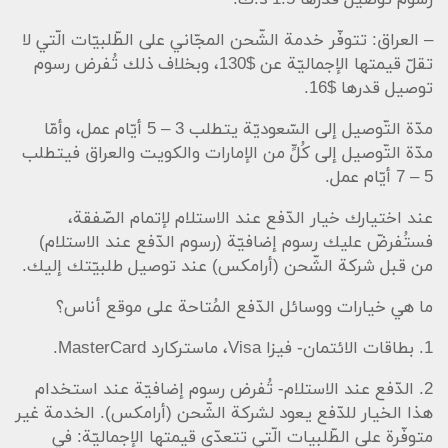
رسوم توصيل قدرها 1.5 د.ك.
– العراق: تتوفّر خدمة الشّحن المجّاني على الطّلبيّات الّتي لا
تقلّ قيمتها الإجماليّة عن $130، وبخلاف ذلك تُفرض رسوم
توصيل قدرها $16.
مدّة التّوصيل إلى السّعوديّة يتطلب 3 – 5 أيّام عمل، وأمّا
مدّة التّوصيل إلى كُلٍّ من الإمارات والكويت والعراق فيتطلب
5 – 7 أيّام عمل.
عند اختيارك خيار الدّفع عند الاستلام لإتمام الصّفقة،
فستُفرضّ عليك رسوم إضافيّة (رسوم الدّفع عند الاستلام)
من قبل شركة الشّحن (أرامكس) عند توصيل طلبيّتك إليك.
ما هي خيارات ووسائل الدّفع المُتاحة على موقع أناس؟
1. بطاقات الائتمان- فيزا Visa، ماستركارد MasterCard.
2. الدّفع عند الاستلام- تُفرض رسوم إضافيّة عند استخدام
هذا الخيار للدّفع يعود لشركة الشّحن (أرامكس). الخدمة غير
متوفّرة على الطّلبيات الّتي تتعدّى قيمتها الإجماليّة: في