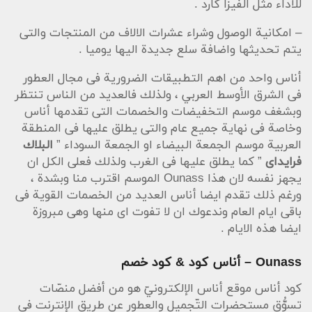
للأداء مثل الفيزا كارد .
– امكانية الوصول وشراء عشرات الالاف من المنتجات والتى
يتم تحديثها واضافة سلع جديدة اليها يوميا .
أناس واحد من اهم التطبيقات الضرورية فى مجال العطور
فى الشرق الأوسط العربي ، ولذلك فالعديد من الناس تنتظر
وبشغف موسم التخفيضات والخصمات التى تقدمها أناس
وخاصة فى نهاية جميع عام والتى يطلق عليها فى المنطقة
العربية موسم الجمعة البيضاء او الجمعة السوداء ”
البلاك
فرايداى
” كما يطلق عليها فى الغرب ولذلك فعلى الكل ان
يجهز نفسه لان هذا Ounass الموسم اقترب منا وبشدة ،
ورغم ذلك تقدم ايضا أناس العديد من الخصمات القوية فى
باقى ايام العام وندعوك ان لا تفوت اى منها وهى مبروزة
ايضا هذه الايام .
Ounass – أناس كود & كود خصم
كود أناس موقع أناس الإلكترونيّ هو من أفضل منصّات
تسوُّق مستحضرات التّجميل والعطور عن طريق الإنترنت في