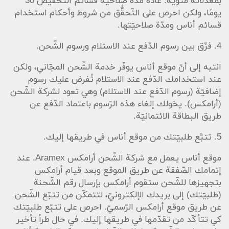
بمعدلاتة مئويّة. عادةً مدّة صلاحيّة قسائم التّخفيض 30
يومًا، ولكن احرص على التّحقُّق من شروط وأحكام استخدام
قسائم أناس ومدّة صلاحيّتها.
4. فرِّق بين رسوم الدّفع عند الاستلام ورسوم الشّحن.
انتبه إلى أنّ موقع أناس يوفّر خدمة الشّحن المجّاني، ولكن
عند استخدامك الدّفع عند الاستلام تُفرض عليك رسوم
إضافيّة (رسوم الدّفع عند الاستلام) وهي تعود لشركة الشّحن
(أرامكس). يخولك إلغاء هذه الرّسوم باعتماد الدّفع عن
طريق البطاقة الائتمانيّة.
5. تتبَّع طلبيّتك من موقع أناس في طريقها إليك.
موقع أناس يعمل مع شركة الشّحن أرامكس Aramex. عند
إتمامك الصّفقة عن طريق الموقع وبعد قيام أرامكس
بتجهيزها للشّحن ستقوم أرامكس بإرسال رقم الشّحنة
(طلبيّتك) إلى بريدك الإلكترونيّ، لتتمكّن من تتبّع الشّحن
عن طريق موقع أرامكس الرّسميّ. احرص على تتبّع طلبيّتك
كي تتأكّد من تقدّمها في طريقها إليك. في حال طرأ تأخير