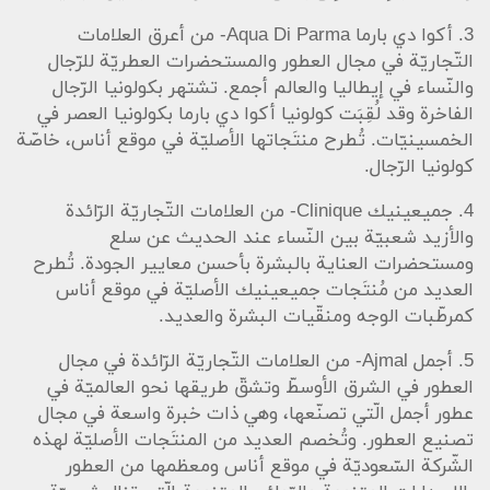
3. أكوا دي بارما Aqua Di Parma- من أعرق العلامات
التّجاريّة في مجال العطور والمستحضرات العطريّة للرّجال
والنّساء في إيطاليا والعالم أجمع. تشتهر بكولونيا الرّجال
الفاخرة وقد لُقِبَت كولونيا أكوا دي بارما بكولونيا العصر في
الخمسينيّات. تُطرح منتَجاتها الأصليّة في موقع أناس، خاصّة
كولونيا الرّجال.
4. جميعينيك Clinique- من العلامات التّجاريّة الرّائدة
والأزيد شعبيّة بين النّساء عند الحديث عن سلع
ومستحضرات العناية بالبشرة بأحسن معايير الجودة. تُطرح
العديد من مُنتَجات جميعينيك الأصليّة في موقع أناس
كمرطّبات الوجه ومنقّيات البشرة والعديد.
5. أجمل Ajmal- من العلامات التّجاريّة الرّائدة في مجال
العطور في الشرق الأوسطّ وتشقّ طريقها نحو العالميّة في
عطور أجمل الّتي تصنّعها، وهي ذات خبرة واسعة في مجال
تصنيع العطور. وتُخصم العديد من المنتَجات الأصليّة لهذه
الشّركة السّعوديّة في موقع أناس ومعظمها من العطور