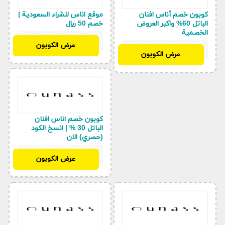
كوبون خصم أناس افنان
موقع اناس للشراء السعودية |
الباتل 60% واكبر العروض
خصم 50 ريال
الخصمية
BF97
عرض الكوبون
BF97
عرض الكوبون
كوبون خصم اناس افنان
الباتل 30 % | انسخ الكود
(حصري) الان
BF97
عرض الكوبون