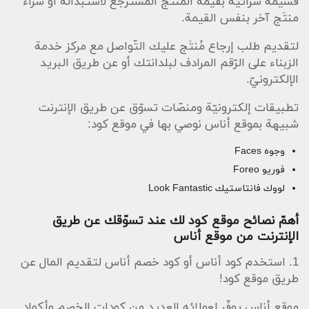
قسيمة شرائيّة بقيمة المنتَج المسترجع لاستبداله أو شراء
منتَج آخر بنفس القيمة.
لتقديم طلب إرجاع مُنتَج عليك التّواصل مع مركز خدمة
الزبناء على الرّقم المرادف لبلدانتك أو عن طريق البريد
الإلكترونيّ.
تطبيقات إلكترونيّة ومنصّات تسوّق عن طريق الإنترنت
شبيهة بموقع أناس نوصي بها في موقع كود:
وجوه Faces
فوريو Foreo
لووك فانتاستيك Look Fantastic
أهمّ نصائح موقع كود لك عند تسوّقك عن طريق
الإنترنت من موقع أناس
1. استخدم كود أناس أو كود خصم أناس لتقديم المال عن
طريق موقع كود!
موقع أناس يوفّر لعملائه العديد من كودات الخصم وأكواد