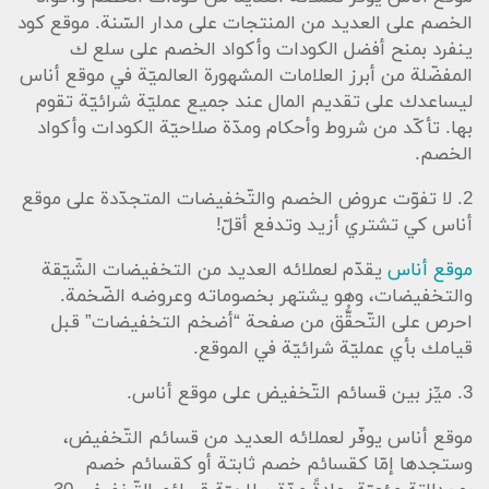
الخصم على العديد من المنتجات على مدار السّنة. موقع كود
ينفرد بمنح أفضل الكودات وأكواد الخصم على سلع ك
المفضّلة من أبرز العلامات المشهورة العالميّة في موقع أناس
ليساعدك على تقديم المال عند جميع عمليّة شرائيّة تقوم
بها. تأكّد من شروط وأحكام ومدّة صلاحيّة الكودات وأكواد
الخصم.
2. لا تفوّت عروض الخصم والتّخفيضات المتجدّدة على موقع
أناس كي تشتري أزيد وتدفع أقلّ!
موقع أناس
يقدّم لعملائه العديد من التخفيضات الشّيّقة
والتخفيضات، وهو يشتهر بخصوماته وعروضه الضّخمة.
احرص على التّحقُّق من صفحة “أضخم التخفيضات” قبل
قيامك بأي عمليّة شرائيّة في الموقع.
3. ميِّز بين قسائم التّخفيض على موقع أناس.
موقع أناس يوفّر لعملائه العديد من قسائم التّخفيض،
وستجدها إمّا كقسائم خصم ثابتة أو كقسائم خصم