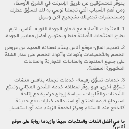
يتوفّر للمتسوّقين عن طريق الإنترنت في الشرق الأوسطّ،
ومن أهمّ الأسباب الّتي تجعلنا نوصي به لك لتسوُّق عطرك
ومستحضرات تجميلك بشجميع آمن وسهل:
1. المنتَجات الأصليّة مع ضمان الجودة القوية- أناس يلتزم
بطرح المنتَجات الأصليّة فقط ويحتوين أفضل معايير الجودة.
2. تقديم المال- موقع أناس يقدّم لعملائه العديد من عروض
الخصم والتّخفيضات وكودات وأكواد الخصم على مدار السّنة
على جميع المنتجات والعلامات التّجاريّة والعلامات
المشهورة المفضّلة.
3. خدمات تسوُّق رفيعة- خدمات تجعله ينافس منصّات
تسوُّق أخرى، فهو يوفّر لعملائه خدمة الشّحن المجّاني وتتبُّع
الشّحنات والطّلبيّات، سياسة إرجاع مرضية مع إتاحة
استرجاع قيمة المنتج أو استبداله، خيارات دفع حديثة
كالدّفع عند الاستلام ومركز لخدمة الزبناء عند أيّ استفسار.
ما هي أفضل الفئات والمنتَجات مبيعًا وأزيدها رواجًا على موقع
أناس؟