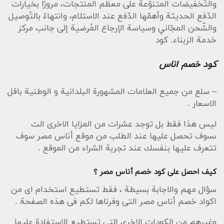
والتّخفيضات المتنوّعة على معظم المنتجات، مرورًا بخيارات
الدّفع الحديثة وأهمّها الدّفع عند الاستلام، وانتهاءً بالتّوصيل
والشّحن المجّاني وسياسة الإرجاع المُرضية إلى جانب مركز
خدمة الزبناء. كود
كود خصم اناس
– سلع من جميع العلامات المشهورة البلدانية و الوطنية باقل
الاسعار .
ليس هذا فقط بل توجد عشرات من المزايا الاخرى الت
ىسوف تحصل عليها عند الطلب من موقع أناس مصر سوف
تتعرف عليها بنفسك عند تجربة الشراء من الموقع .
كيف احصل على كود خصم أناس مصر ؟
سؤال مهم والاجابة بسيطة ، فقط تستطيع استخدام اى من
اكواد خصم أناس مصر التى وفرناها لكم فى هذه الصفحة .
وغيرهم من الكودات الاخرى التى تستطيع الإستفادة عليها