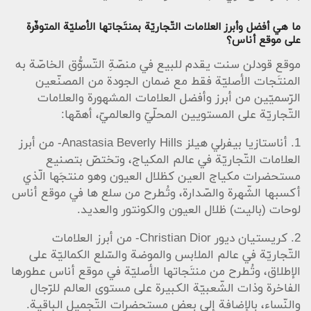
ما هي أفضل وأبرز العلامات التّجاريّة بمنتَجاتها الأصليّة المتوفّرة
على موقع أناس؟
موقع قودلن سنت يقدم للبيع في منصّةِ التّسوُّق الخاصّة به
المنتَجات الأصليّة فقط مع ضمان الجودة من المصنّعين
الرّسميّين من أبرز وأفضل العلامات المشهورة والعلامات
التّجاريّة على المستويين المحلّيّ والعالميّ، أهمّها:
1. أناستازيا بيفرلي هيلز Anastasia Beverly Hills- من أبرز
العلامات التّجاريّة في عالم المكياج، وتختصّ بتصنيع
مستحضرات مكياج العين كظلال العيون وهو منتجَها الّذي
أكسبها الشّهرة والصّدارة، وتُطرح من سلع ها في موقع أناس
لوحات (باليت) ظلال العيون والكونتور والعديد.
2. كريستيان ديور Christian Dior- من أبرز العلامات
التّجاريّة في عالم الملابس والموضة والسّلع الكماليّة على
الإطلاق، وتُطرح من منتَجاتها الأصليّة في موقع أناس عطورها
الفاخرة وذات الشّعبيّة الكبيرة على مستوى العالم للرّجال
والنّساء، بالإضافة إلى بعض مستحضرات التّجميل الباقية.