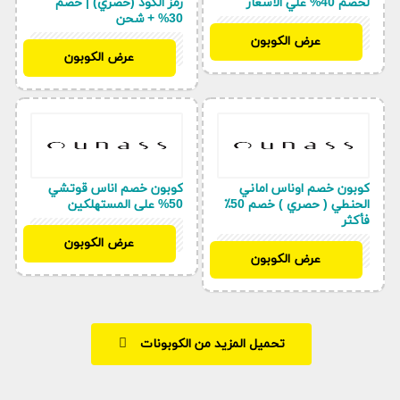
لخصم 40% علي الأسعار
رمز الكود (حصري) | خصم
30% + شحن
BF97
عرض الكوبون
BF97
عرض الكوبون
كوبون خصم اوناس اماني
كوبون خصم اناس قوتشي
الحنطي ( حصري ) خصم 50٪
50% على المستهلكين
فأكثر
BF97
عرض الكوبون
BF97
عرض الكوبون
تحميل المزيد من الكوبونات