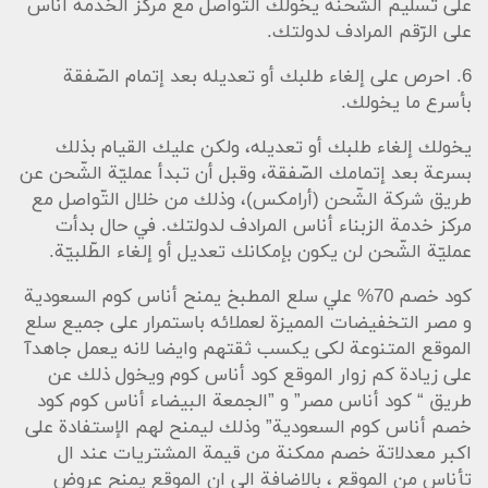
على تسليم الشّحنة يخولك التّواصل مع مركز الخدمة أناس
على الرّقم المرادف لدولتك.
6. احرص على إلغاء طلبك أو تعديله بعد إتمام الصّفقة
بأسرع ما يخولك.
يخولك إلغاء طلبك أو تعديله، ولكن عليك القيام بذلك
بسرعة بعد إتمامك الصّفقة، وقبل أن تبدأ عمليّة الشّحن عن
طريق شركة الشّحن (أرامكس)، وذلك من خلال التّواصل مع
مركز خدمة الزبناء أناس المرادف لدولتك. في حال بدأت
عمليّة الشّحن لن يكون بإمكانك تعديل أو إلغاء الطّلبيّة.
كود خصم 70% علي سلع المطبخ يمنح أناس كوم السعودية
و مصر التخفيضات المميزة لعملائه باستمرار على جميع سلع
الموقع المتنوعة لكى يكسب ثقتهم وايضا لانه يعمل جاهدآ
على زيادة كم زوار الموقع كود أناس كوم ويخول ذلك عن
طريق “ كود أناس مصر” و ”الجمعة البيضاء أناس كوم كود
خصم أناس كوم السعودية” وذلك ليمنح لهم الإستفادة على
اكبر معدلاتة خصم ممكنة من قيمة المشتريات عند ال
تأناس من الموقع ، بالاضافة الى ان الموقع يمنح عروض