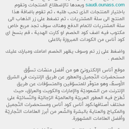
saudi.ounass.com
وبعدها تالإضطلاع المنتجات وتقوم
باختيار المنتجات الذى تحب طلبه ، ثم تقوم باضافة هذا
المنتج الى سلة المشتريات ، ثم تضغط على زر الذهاب الى
سلة المشتريات لاتمام الدفع وهناك سوف تجد مربع خاص
مكتوب فيه اضف كود الخصم او كارت الهدية ، قم بنسخ اى
كود أناس من الكودات المبروزة بالاعلى
واضغط على زر تم وسوف يظهر الخصم امامك ومبارك عليك
الخصم .
موقع أناس الإلكترونيّ هو من أفضل منصّات تسوُّق
مستحضرات التّجميل والعطور عن طريق الإنترنت في الشرق
الأوسطّ، وهو متوفّر للمتسوّقين والمتسوّقات عن طريق
الإنترنت من السّعوديّة والإمارات والكويت والعراق، حيث
تُطرَح فيه العطور العربيّة والعالميّة الرّجاليّة والنّسائيّة على
مختلف أصنافها،كود أناس كود أناس ومستحضرات التّجميل
والمكياج والعناية بالبشرة والشّعر من أبرز العلامات التّجاريّة
وأفضل العلامات المشهورة.