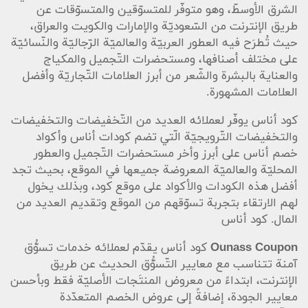
الشرق الأوسطّ، وهو متوفّر للمتسوّقين والمتسوّقات عن
طريق الإنترنت من السّعوديّة والإمارات والكويت والعراق،
حيث تُطرَح فيه العطور العربيّة والعالميّة الرّجاليّة والنّسائيّة
على مختلف أصنافها، ومستحضرات التّجميل والمكياج
والعناية بالبشرة والشّعر من أبرز العلامات التّجاريّة وأفضل
العلامات المشهورة.
كود أناس يوفّر لعملائه العديد من التّخفيضات والتخفيضات
والتخفيضات التّرويجيّة الّتي تضم كودات أناس وأكواد
خصم أناس على أبرز وأخر مستحضرات التّجميل والعطور
المحليّة والعالميّة المعروضة جميعها في الموقع، بحيث تجد
أفضل هذه الكودات والأكواد على موقع كود، وبذلك يخول
لهم الارتقاء بتجربة تسوّقهم من الموقع وتقديم العديد من
المال. كود أناس
Ounass Coupon
كود أناس يقدّم لعملائه خدمات تسوُّق
آمنة تتناسب مع معايير التّسوُّق الحديث عن طريق
الإنترنت، ابتداءً من معروض المنتَجات الأصليّة فقط وبأحسن
معايير الجودة، إضافةً إلى عروض الخصم المتعدّدة