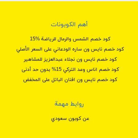
1. الملابس:
– جميع أنواع الملابس من تصميمات مصممي الأزياء
أهم الكوبونات
العالميين.
كود خصم الشمس والرمال للرياضة %15
2. الأحذية:
كود خصم نايس ون ساره الودعاني على السعر الأصلي
– مجموعة واسعة من الأحذية من أبرز البراندات
كود خصم نايس ون نجلاء عبدالعزيز للمشاهير
الأوروبية.
كود خصم اناس وعد التركي 15% بدون حد أدنى
3. حقائب اليد:
كود خصم نايس ون افنان الباتل على المخفض
– تشكيلة متنوعة من حقائب اليد المناسبة لجميع
المواسم.
روابط مهمة
4. المجوهرات:
عن كوبون سعودي
– مجوهرات فاخرة وعصرية من تصميمات ديفيد
يورمان، مارلي، ومصممين آخرين.