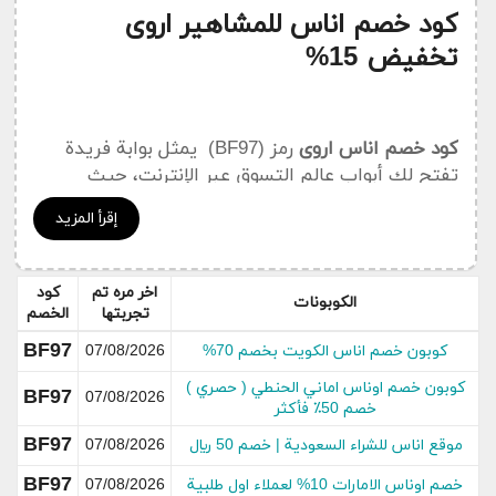
كود خصم اناس للمشاهير اروى
تخفيض 15%
كود خصم اناس اروى
رمز (BF97) يمثل بوابة فريدة
تفتح لك أبواب عالم التسوق عبر الإنترنت، حيث
يمكنك الاستمتاع بتسوق منتجات موقع أوناس بأسعار
إقرأ المزيد
لا تقبل المنافسة. بالإضافة إلى ذلك، باستخدام كود
الخصم الخاص بأناس اروى (BF97)، ستتاح لك فرصة
الاستمتاع بعروض حصرية غير مسبوقة على منتجات
اخر مره تم
كود
الكوبونات
المصممين الشهيرين المتاحة في المتجر. استفد من
تجربتها
الخصم
الخصم الذي يصل إلى 85% على تصاميمك المفضلة
BF97
كوبون خصم اناس الكويت بخصم 70%
07/08/2026
عند استخدام
كود خصم اناس اروى
المتجدد الذي
نقدمه لك من خلال موقع الكوبون الذهبي.
كوبون خصم اوناس اماني الحنطي ( حصري )
BF97
07/08/2026
خصم 50٪ فأكثر
استمتعي بتخفيضات رائعة على تصاميم
أميرة هارون
،
BF97
موقع اناس للشراء السعودية | خصم 50 ريال
07/08/2026
مثل فستان الحرير الواسع باللون الأزرق. ولمظهر أنيق
BF97
ومريح، يمكنك اختيار الأوفرول الأسود بدون أكمام من
خصم اوناس الامارات 10% لعملاء اول طلبية
07/08/2026